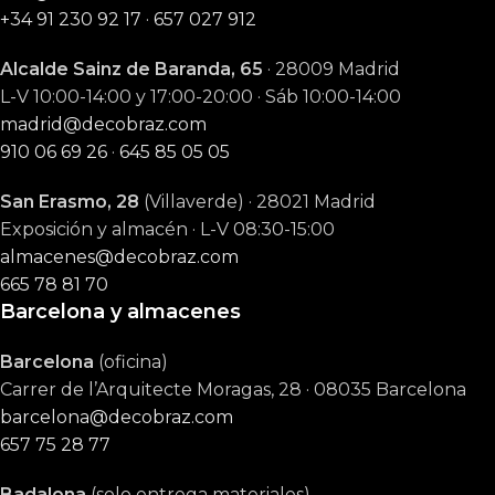
+34 91 230 92 17
·
657 027 912
Alcalde Sainz de Baranda, 65
· 28009 Madrid
L-V 10:00-14:00 y 17:00-20:00 · Sáb 10:00-14:00
madrid@decobraz.com
910 06 69 26
·
645 85 05 05
San Erasmo, 28
(Villaverde) · 28021 Madrid
Exposición y almacén · L-V 08:30-15:00
almacenes@decobraz.com
665 78 81 70
Barcelona y almacenes
Barcelona
(oficina)
Carrer de l’Arquitecte Moragas, 28 · 08035 Barcelona
barcelona@decobraz.com
657 75 28 77
Badalona
(solo entrega materiales)