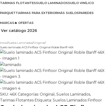
TARIMAS FLOTANTES
SUELO LAMINADOS
SUELO VINÍLICO
PARQUET
TARIMAS PARA EXTERIOR
MÁS SUELOS
PAREDES
MARCAS
🔥 OFERTAS
Ver catálogo 2026
Inicio
Suelos Laminados
Original
Suelo laminado AC5 Finfloor Original Roble Banff 46X
SKU:
46X
Categorías:
Original
,
Suelos Laminados
,
Tarimas Flotantes
Etiqueta:
Suelos Laminados Finfloor