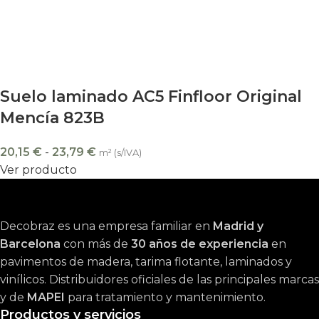
Suelo laminado AC5 Finfloor Original
Mencía 823B
20,15
€
-
23,79
€
m² (s/IVA)
Ver producto
Decobraz es una empresa familiar en
Madrid y
Barcelona
con más de
30 años de experiencia
en
pavimentos de madera, tarima flotante, laminados y
vinílicos. Distribuidores oficiales de las principales marcas
y de
MAPEI
para tratamiento y mantenimiento.
Productos y servicios