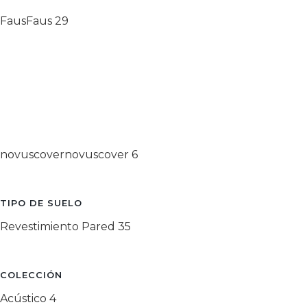
Faus
Faus
29
novuscover
novuscover
6
TIPO DE SUELO
Revestimiento Pared
35
COLECCIÓN
Acústico
4