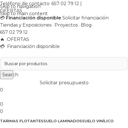
Teléfono de contacto:
657 02 79 12
|
Skip to navigation
OFERTAS
Skip to main content
💳
Financiación disponible
Solicitar financiación
Tiendas y Exposiciones
·
Proyectos
·
Blog
657 02 79 12
🔥
OFERTAS
💳 Financiación disponible
Search
Solicitar presupuesto
0
0
0
TARIMAS FLOTANTES
SUELO LAMINADOS
SUELO VINÍLICO