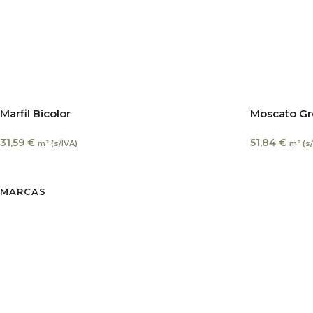
Marfil Bicolor
Moscato Gr
31,59
€
51,84
€
m² (s/IVA)
m² (s
MARCAS