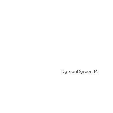
Dgreen
Dgreen
14