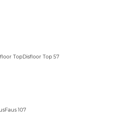
sfloor Top
Disfloor Top
57
us
Faus
107