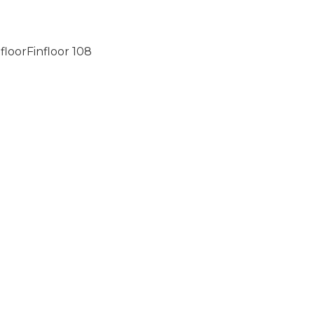
floor
Finfloor
108