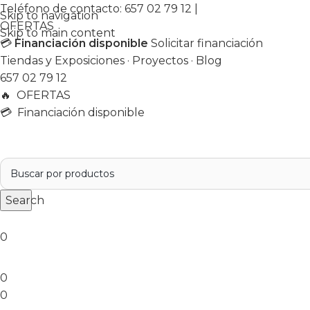
Teléfono de contacto:
657 02 79 12
|
Skip to navigation
OFERTAS
Skip to main content
💳
Financiación disponible
Solicitar financiación
Tiendas y Exposiciones
·
Proyectos
·
Blog
657 02 79 12
🔥
OFERTAS
💳 Financiación disponible
Search
0
0
0