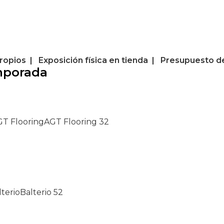
ropios | Exposición física en tienda | Presupuesto d
mporada
T Flooring
AGT Flooring
32
lterio
Balterio
52