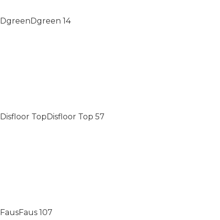
Dgreen
Dgreen
14
Disfloor Top
Disfloor Top
57
Faus
Faus
107