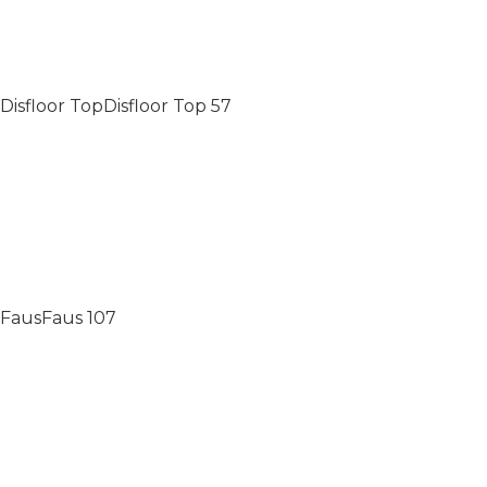
Disfloor Top
Disfloor Top
57
Faus
Faus
107