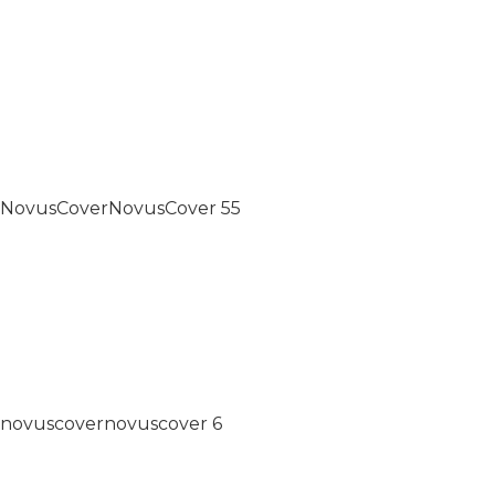
NovusCover
NovusCover
55
novuscover
novuscover
6