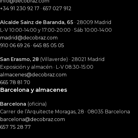
info@decobraz.com
+34 91 230 92 17
·
657 027 912
Alcalde Sainz de Baranda, 65
· 28009 Madrid
L-V 10:00-14:00 y 17:00-20:00 · Sáb 10:00-14:00
madrid@decobraz.com
910 06 69 26
·
645 85 05 05
San Erasmo, 28
(Villaverde) · 28021 Madrid
Exposición y almacén · L-V 08:30-15:00
almacenes@decobraz.com
665 78 81 70
Barcelona y almacenes
Barcelona
(oficina)
Carrer de l’Arquitecte Moragas, 28 · 08035 Barcelona
barcelona@decobraz.com
657 75 28 77