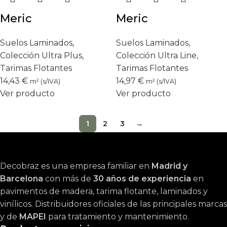
Meric
Meric
Suelos Laminados
,
Suelos Laminados
,
Colección Ultra Plus
,
Colección Ultra Line
,
Tarimas Flotantes
Tarimas Flotantes
14,43
€
14,97
€
m² (s/IVA)
m² (s/IVA)
Ver producto
Ver producto
1
2
3
→
Decobraz es una empresa familiar en
Madrid y
Barcelona
con más de
30 años de experiencia
en
pavimentos de madera, tarima flotante, laminados y
vinílicos. Distribuidores oficiales de las principales marcas
y de
MAPEI
para tratamiento y mantenimiento.