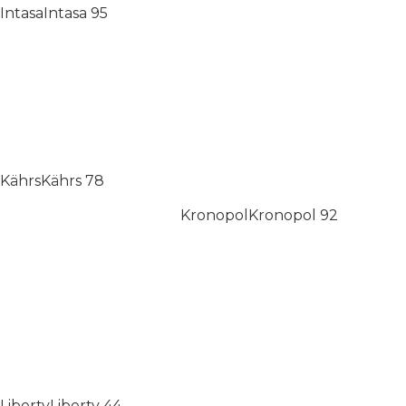
Intasa
Intasa
95
Kährs
Kährs
78
Kronopol
Kronopol
92
Liberty
Liberty
44