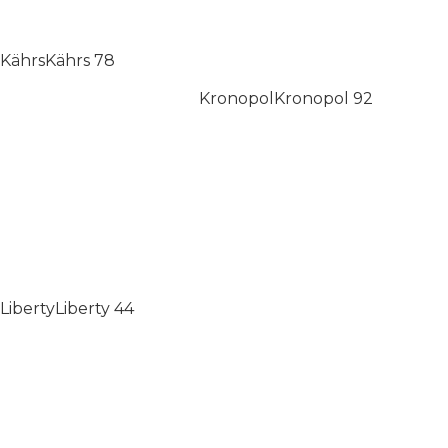
Kährs
Kährs
78
Kronopol
Kronopol
92
Liberty
Liberty
44