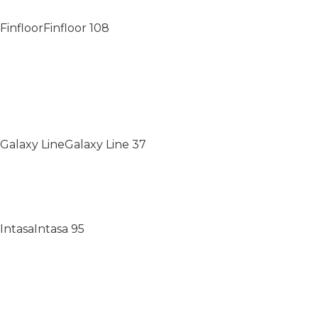
Finfloor
Finfloor
108
Galaxy Line
Galaxy Line
37
Intasa
Intasa
95