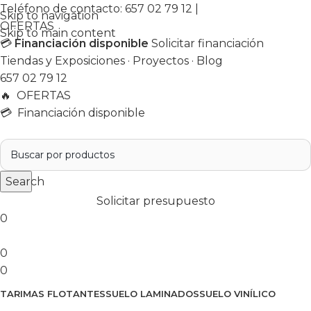
Teléfono de contacto:
657 02 79 12
|
Skip to navigation
OFERTAS
Skip to main content
💳
Financiación disponible
Solicitar financiación
Tiendas y Exposiciones
·
Proyectos
·
Blog
657 02 79 12
🔥
OFERTAS
💳 Financiación disponible
Search
Solicitar presupuesto
0
0
0
TARIMAS FLOTANTES
SUELO LAMINADOS
SUELO VINÍLICO