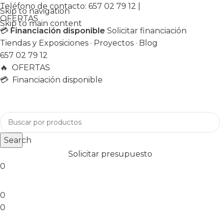
Teléfono de contacto:
657 02 79 12
|
Skip to navigation
OFERTAS
Skip to main content
💳
Financiación disponible
Solicitar financiación
Tiendas y Exposiciones
·
Proyectos
·
Blog
657 02 79 12
🔥
OFERTAS
💳 Financiación disponible
Search
Solicitar presupuesto
0
0
0