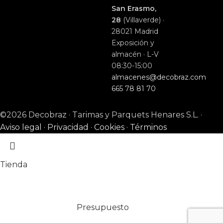
San Erasmo,
28
(Villaverde) ·
28021 Madrid
Exposición y
almacén · L-V
08:30-15:00
almacenes@decobraz.com
665 78 81 70
©2026 Decobraz · Tarimas y Parquets Henares S.L. ·
Aviso legal
·
Privacidad
·
Cookies
·
Términos
Tienda
Presupuesto