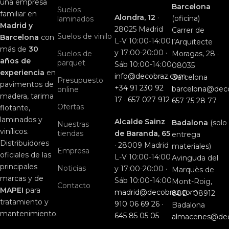
una empresa
Barcelona
Suelos
familiar en
Alondra, 12
·
(oficina)
laminados
Madrid y
28025 Madrid
Carrer de
Suelos de vinilo
Barcelona
con
L-V 10:00-14:00
l’Arquitecte
más de
30
y 17:00-20:00 ·
Suelos de
Moragas, 28 ·
años de
parquet
Sáb 10:00-14:00
08035
experiencia
en
info@decobraz.com
Barcelona
Presupuesto
pavimentos de
+34 91 230 92
barcelona@dec
online
madera, tarima
17
·
657 027 912
657 75 28 77
Ofertas
flotante,
laminados y
Alcalde Sainz
Badalona
(solo
Nuestras
vinílicos.
tiendas
de Baranda, 65
entrega
Distribuidores
· 28009 Madrid
materiales)
Empresa
oficiales de las
L-V 10:00-14:00
Avinguda del
principales
Noticias
y 17:00-20:00 ·
Marquès de
marcas y de
Sáb 10:00-14:00
Mont-Roig,
Contacto
MAPEI
para
madrid@decobraz.com
88B · 08912
tratamiento y
910 06 69 26
·
Badalona
mantenimiento.
645 85 05 05
almacenes@de