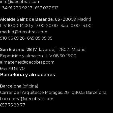
info@decobraz.com
+34 91 230 92 17
·
657 027 912
Alcalde Sainz de Baranda, 65
· 28009 Madrid
L-V 10:00-14:00 y 17:00-20:00 · Sáb 10:00-14:00
madrid@decobraz.com
910 06 69 26
·
645 85 05 05
San Erasmo, 28
(Villaverde) · 28021 Madrid
Exposición y almacén · L-V 08:30-15:00
almacenes@decobraz.com
665 78 81 70
Barcelona y almacenes
Barcelona
(oficina)
Carrer de l’Arquitecte Moragas, 28 · 08035 Barcelona
barcelona@decobraz.com
657 75 28 77