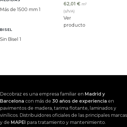
62,01
€
m²
Más de 1500 mm
1
(s/IVA)
Ver
producto
BISEL
Sin Bisel
1
Decobraz es una empresa familiar en
Madrid y
Barcelona
con más de
30 años de experiencia
en
pavimentos de madera, tarima flotante, laminados y
vinílicos. Distribuidores oficiales de las principales marcas
y de
MAPEI
para tratamiento y mantenimiento.