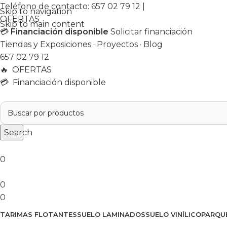
Teléfono de contacto:
657 02 79 12
|
Skip to navigation
OFERTAS
Skip to main content
💳
Financiación disponible
Solicitar financiación
Tiendas y Exposiciones
·
Proyectos
·
Blog
657 02 79 12
🔥
OFERTAS
💳 Financiación disponible
Search
0
0
0
TARIMAS FLOTANTES
SUELO LAMINADOS
SUELO VINÍLICO
PARQU