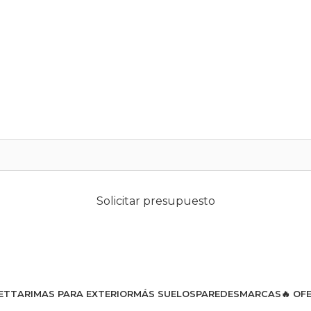
Solicitar presupuesto
ET
TARIMAS PARA EXTERIOR
MÁS SUELOS
PAREDES
MARCAS
🔥 OF