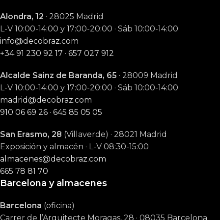
Alondra, 12
· 28025 Madrid
L-V 10:00-14:00 y 17:00-20:00 · Sáb 10:00-14:00
info@decobraz.com
+34 91 230 92 17
·
657 027 912
Alcalde Sainz de Baranda, 65
· 28009 Madrid
L-V 10:00-14:00 y 17:00-20:00 · Sáb 10:00-14:00
madrid@decobraz.com
910 06 69 26
·
645 85 05 05
San Erasmo, 28
(Villaverde) · 28021 Madrid
Exposición y almacén · L-V 08:30-15:00
almacenes@decobraz.com
665 78 81 70
Barcelona y almacenes
Barcelona
(oficina)
Carrer de l’Arquitecte Moragas, 28 · 08035 Barcelona