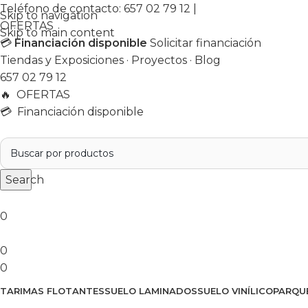
Teléfono de contacto:
657 02 79 12
|
Skip to navigation
OFERTAS
Skip to main content
💳
Financiación disponible
Solicitar financiación
Tiendas y Exposiciones
·
Proyectos
·
Blog
657 02 79 12
🔥
OFERTAS
💳 Financiación disponible
Search
0
0
0
TARIMAS FLOTANTES
SUELO LAMINADOS
SUELO VINÍLICO
PARQU