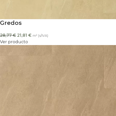
Gredos
28,77
€
21,81
€
m² (s/IVA)
Ver producto