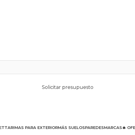
Solicitar presupuesto
ET
TARIMAS PARA EXTERIOR
MÁS SUELOS
PAREDES
MARCAS
🔥 OF