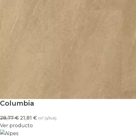
Columbia
28,77
€
21,81
€
m² (s/IVA)
Ver producto