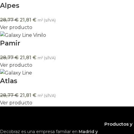
Alpes
28,77
€
21,81
€
m² (s/IVA)
Ver producto
Pamir
28,77
€
21,81
€
m² (s/IVA)
Ver producto
Atlas
28,77
€
21,81
€
m² (s/IVA)
Ver producto
Productos y 
Decobraz es una empresa familiar en
Madrid y