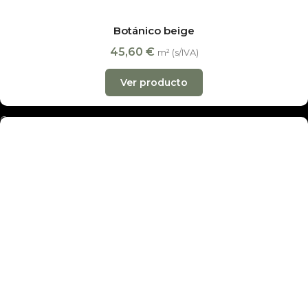
Presupuesto online
Ofertas
Botánico beige
Nuestras tiendas
45,60
€
m² (s/IVA)
Empresa
Ver producto
Noticias
Contacto
Madrid · exposición y almacén
Alondra, 12
· 28025 Madrid
L-V 10:00-14:00 y 17:00-20:00 · Sáb 10:00-14:00
info@decobraz.com
+34 91 230 92 17
·
657 027 912
Alcalde Sainz de Baranda, 65
· 28009 Madrid
L-V 10:00-14:00 y 17:00-20:00 · Sáb 10:00-14:00
madrid@decobraz.com
910 06 69 26
·
645 85 05 05