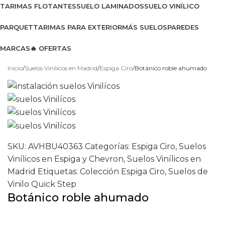
TARIMAS FLOTANTES
SUELO LAMINADOS
SUELO VINÍLICO
PARQUET
TARIMAS PARA EXTERIOR
MÁS SUELOS
PAREDES
MARCAS
🔥 OFERTAS
Ver catálogo 2026
Inicio
Suelos Vinílicos en Madrid
Espiga Ciro
Botánico roble ahumado
SKU:
AVHBU40363
Categorías:
Espiga Ciro
,
Suelos
Vinílicos en Espiga y Chevron
,
Suelos Vinílicos en
Madrid
Etiquetas:
Colección Espiga Ciro
,
Suelos de
Vinilo Quick Step
Botánico roble ahumado