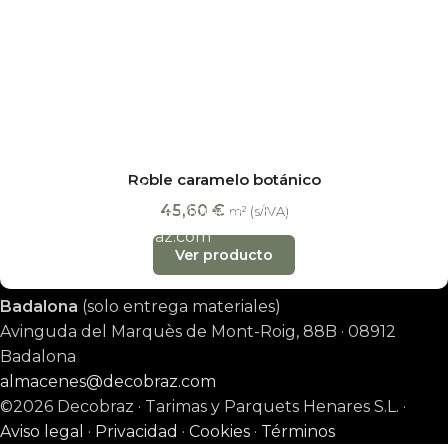
San Erasmo, 28
(Villaverde) · 28021 Madrid
Exposición y almacén · L-V 08:30-15:00
almacenes@decobraz.com
665 78 81 70
Barcelona y almacenes
Roble caramelo botánico
Barcelona
(oficina)
45,60
€
Carrer de l’Arquitecte Moragas, 28 · 08035 Barcelona
m² (s/IVA)
barcelona@decobraz.com
Ver producto
657 75 28 77
Badalona
(solo entrega materiales)
Avinguda del Marquès de Mont-Roig, 88B · 08912
Badalona
almacenes@decobraz.com
©2026 Decobraz · Tarimas y Parquets Henares S.L. ·
Aviso legal
·
Privacidad
·
Cookies
·
Términos