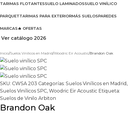
TARIMAS FLOTANTES
SUELO LAMINADOS
SUELO VINÍLICO
PARQUET
TARIMAS PARA EXTERIOR
MÁS SUELOS
PAREDES
MARCAS
🔥 OFERTAS
Ver catálogo 2026
Inicio
Suelos Vinílicos en Madrid
Woodric Eir Acoustic
Brandon Oak
SKU:
CWSA 203
Categorías:
Suelos Vinílicos en Madrid
,
Suelos Vinílicos SPC
,
Woodric Eir Acoustic
Etiqueta:
Suelos de Vinilo Arbiton
Brandon Oak