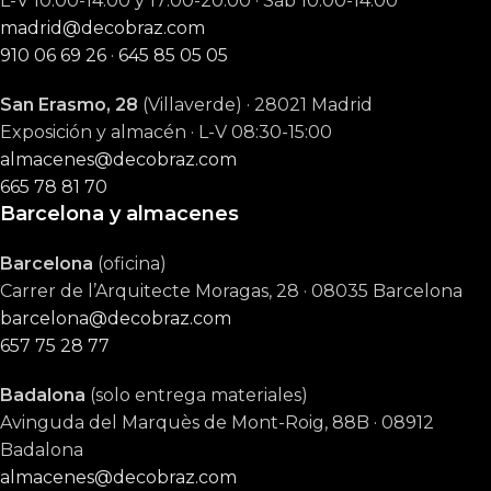
L-V 10:00-14:00 y 17:00-20:00 · Sáb 10:00-14:00
madrid@decobraz.com
910 06 69 26
·
645 85 05 05
San Erasmo, 28
(Villaverde) · 28021 Madrid
Exposición y almacén · L-V 08:30-15:00
almacenes@decobraz.com
665 78 81 70
Barcelona y almacenes
Barcelona
(oficina)
Carrer de l’Arquitecte Moragas, 28 · 08035 Barcelona
barcelona@decobraz.com
657 75 28 77
Badalona
(solo entrega materiales)
Avinguda del Marquès de Mont-Roig, 88B · 08912
Badalona
almacenes@decobraz.com