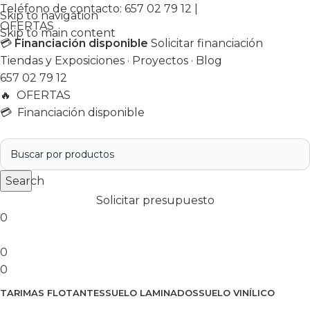
Teléfono de contacto:
657 02 79 12
|
Skip to navigation
OFERTAS
Skip to main content
💳
Financiación disponible
Solicitar financiación
Tiendas y Exposiciones
·
Proyectos
·
Blog
657 02 79 12
🔥
OFERTAS
💳 Financiación disponible
Search
Solicitar presupuesto
0
0
0
TARIMAS FLOTANTES
SUELO LAMINADOS
SUELO VINÍLICO