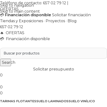
Teléfono de contacto:
657 02 79 12
|
Skip to navigation
OFERTAS
Skip to main content
💳
Financiación disponible
Solicitar financiación
Tiendas y Exposiciones
·
Proyectos
·
Blog
657 02 79 12
🔥
OFERTAS
💳 Financiación disponible
Search
Solicitar presupuesto
0
0
0
TARIMAS FLOTANTES
SUELO LAMINADOS
SUELO VINÍLICO