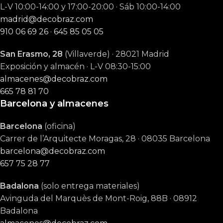
L-V 10:00-14:00 y 17:00-20:00 · Sáb 10:00-14:00
madrid@decobraz.com
910 06 69 26
·
645 85 05 05
San Erasmo, 28
(Villaverde) · 28021 Madrid
Exposición y almacén · L-V 08:30-15:00
almacenes@decobraz.com
665 78 81 70
Barcelona y almacenes
Barcelona
(oficina)
Carrer de l’Arquitecte Moragas, 28 · 08035 Barcelona
barcelona@decobraz.com
657 75 28 77
Badalona
(solo entrega materiales)
Avinguda del Marquès de Mont-Roig, 88B · 08912
Badalona