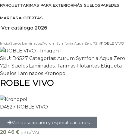
PARQUET
TARIMAS PARA EXTERIOR
MÁS SUELOS
PAREDES
MARCAS
🔥 OFERTAS
Ver catálogo 2026
Inicio
Suelos Laminados
Aurum Symfonia Aqua Zero 72h
ROBLE VIVO
SKU:
D4527
Categorías:
Aurum Symfonia Aqua Zero
72h
,
Suelos Laminados
,
Tarimas Flotantes
Etiqueta:
Suelos Laminados Kronopol
ROBLE VIVO
D4527 ROBLE VIVO
Ver descripción y especificaciones
28,46
€
m² (s/IVA)