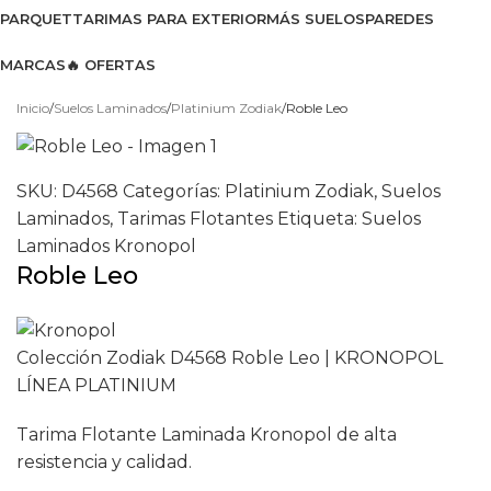
PARQUET
TARIMAS PARA EXTERIOR
MÁS SUELOS
PAREDES
MARCAS
🔥 OFERTAS
Ver catálogo 2026
Inicio
Suelos Laminados
Platinium Zodiak
Roble Leo
SKU:
D4568
Categorías:
Platinium Zodiak
,
Suelos
Laminados
,
Tarimas Flotantes
Etiqueta:
Suelos
Laminados Kronopol
Roble Leo
Colección Zodiak D4568 Roble Leo | KRONOPOL
LÍNEA PLATINIUM
Tarima Flotante Laminada Kronopol de alta
resistencia y calidad.