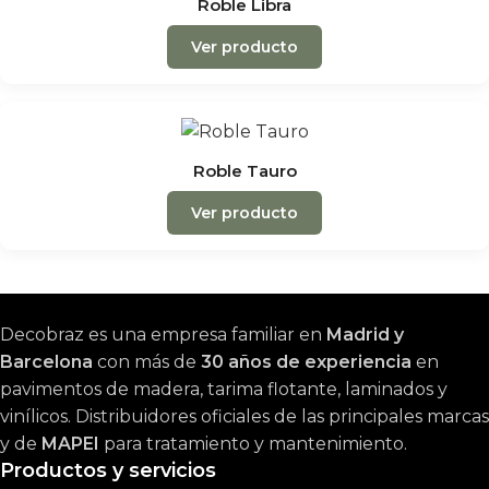
Roble Libra
Ver producto
Roble Tauro
Ver producto
Decobraz es una empresa familiar en
Madrid y
Barcelona
con más de
30 años de experiencia
en
pavimentos de madera, tarima flotante, laminados y
vinílicos. Distribuidores oficiales de las principales marcas
y de
MAPEI
para tratamiento y mantenimiento.
Productos y servicios