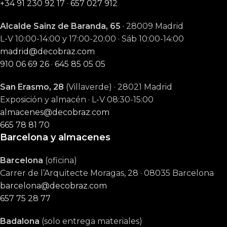
+34 91 230 92 17
·
657 027 912
Alcalde Sainz de Baranda, 65
· 28009 Madrid
L-V 10:00-14:00 y 17:00-20:00 · Sáb 10:00-14:00
madrid@decobraz.com
910 06 69 26
·
645 85 05 05
San Erasmo, 28
(Villaverde) · 28021 Madrid
Exposición y almacén · L-V 08:30-15:00
almacenes@decobraz.com
665 78 81 70
Barcelona y almacenes
Barcelona
(oficina)
Carrer de l’Arquitecte Moragas, 28 · 08035 Barcelona
barcelona@decobraz.com
657 75 28 77
Badalona
(solo entrega materiales)