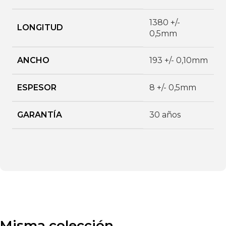
1380 +/-
LONGITUD
0,5mm
ANCHO
193 +/- 0,10mm
ESPESOR
8 +/- 0,5mm
GARANTÍA
30 años
Misma colección