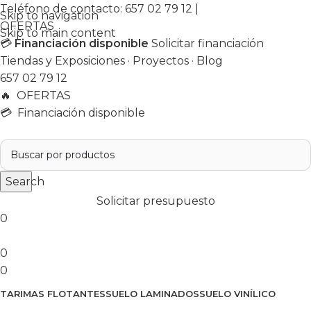
Teléfono de contacto:
657 02 79 12
|
Skip to navigation
OFERTAS
Skip to main content
💳
Financiación disponible
Solicitar financiación
Tiendas y Exposiciones
·
Proyectos
·
Blog
657 02 79 12
🔥
OFERTAS
💳 Financiación disponible
Search
Solicitar presupuesto
0
0
0
TARIMAS FLOTANTES
SUELO LAMINADOS
SUELO VINÍLICO