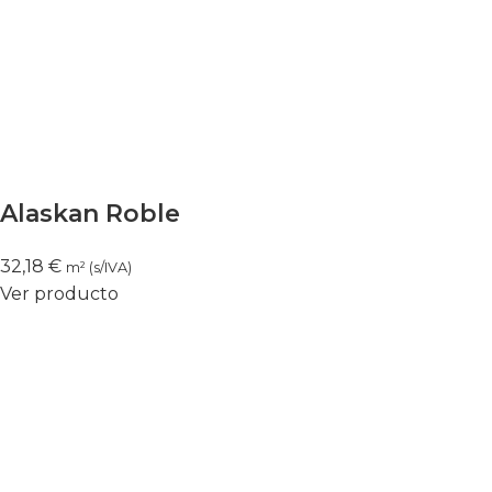
Alaskan Roble
32,18
€
m² (s/IVA)
Ver producto