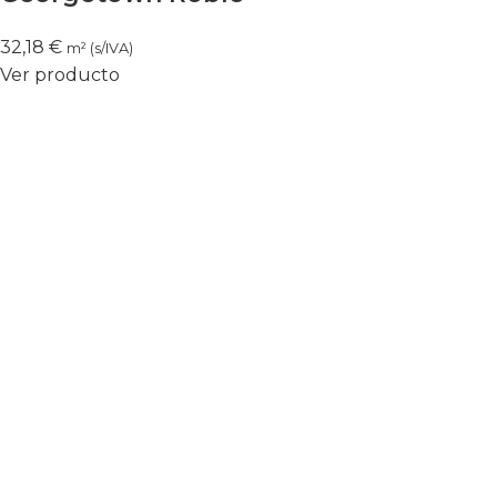
32,18
€
m² (s/IVA)
Ver producto