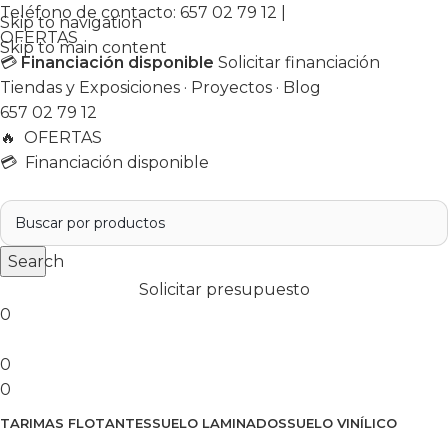
Teléfono de contacto:
657 02 79 12
|
Skip to navigation
OFERTAS
Skip to main content
💳
Financiación disponible
Solicitar financiación
Tiendas y Exposiciones
·
Proyectos
·
Blog
657 02 79 12
🔥
OFERTAS
💳 Financiación disponible
Search
Solicitar presupuesto
0
0
0
TARIMAS FLOTANTES
SUELO LAMINADOS
SUELO VINÍLICO