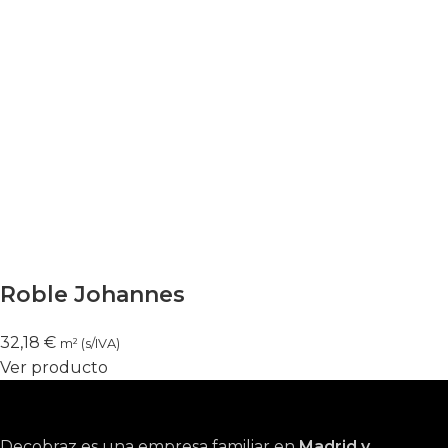
Roble Johannes
32,18
€
m² (s/IVA)
Ver producto
Decobraz es una empresa familiar en
Madrid y