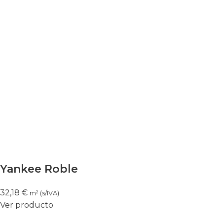
Yankee Roble
32,18
€
m² (s/IVA)
Ver producto