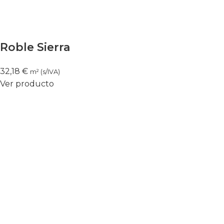
Roble Sierra
32,18
€
m² (s/IVA)
Ver producto