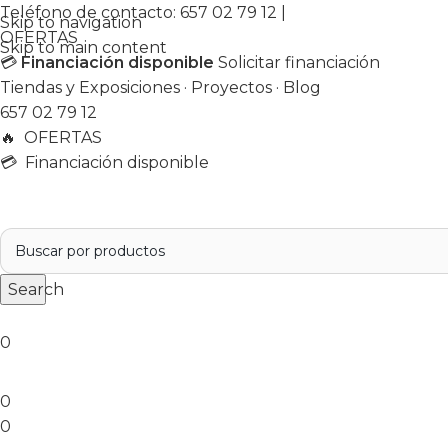
Teléfono de contacto:
657 02 79 12
|
Skip to navigation
OFERTAS
Skip to main content
💳
Financiación disponible
Solicitar financiación
Tiendas y Exposiciones
·
Proyectos
·
Blog
657 02 79 12
🔥
OFERTAS
💳 Financiación disponible
Search
0
0
0