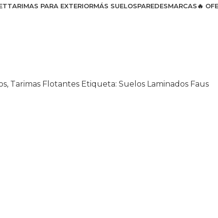
ET
TARIMAS PARA EXTERIOR
MÁS SUELOS
PAREDES
MARCAS
🔥 OF
os
,
Tarimas Flotantes
Etiqueta:
Suelos Laminados Faus