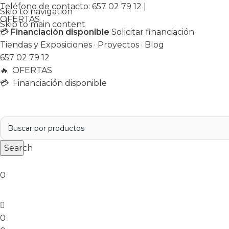
Teléfono de contacto:
657 02 79 12
|
Skip to navigation
OFERTAS
Skip to main content
💳
Financiación disponible
Solicitar financiación
Tiendas y Exposiciones
·
Proyectos
·
Blog
657 02 79 12
🔥
OFERTAS
💳 Financiación disponible
Search
0
0