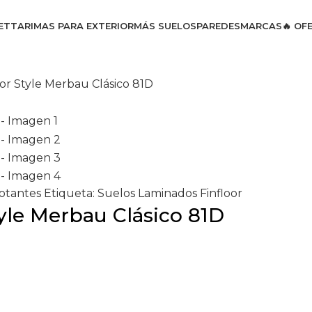
ET
TARIMAS PARA EXTERIOR
MÁS SUELOS
PAREDES
MARCAS
🔥 OF
or Style Merbau Clásico 81D
lotantes
Etiqueta:
Suelos Laminados Finfloor
yle Merbau Clásico 81D