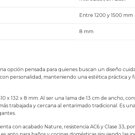
Entre 1200 y 1500 mm
8 mm
 una opción pensada para quienes buscan un diseño cuida
 con personalidad, manteniendo una estética práctica y fá
1310 x 132 x 8 mm. Al ser una lama de 13 cm de ancho, co
 más trabajada y cercana al entarimado tradicional. Es u
gantes.
uenta con acabado Nature, resistencia AC6 y Clase 33, po
es apto para baños y cocinas domésticas siguiendo las in