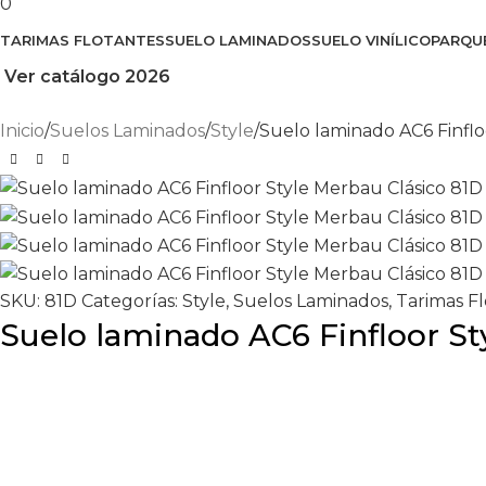
0
TARIMAS FLOTANTES
SUELO LAMINADOS
SUELO VINÍLICO
PARQU
Ver catálogo 2026
Inicio
Suelos Laminados
Style
Suelo laminado AC6 Finflo
SKU:
81D
Categorías:
Style
,
Suelos Laminados
,
Tarimas F
Suelo laminado AC6 Finfloor St