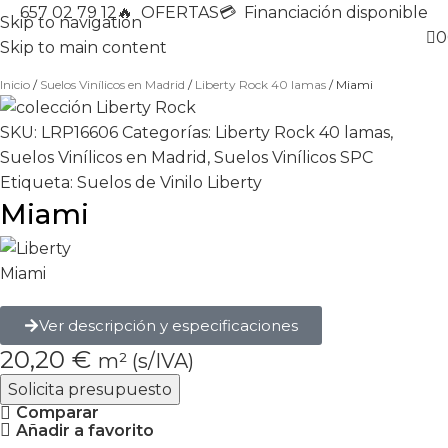
657 02 79 12
🔥
OFERTAS
💳 Financiación disponible
Skip to navigation
0
Skip to main content
Inicio
Suelos Vinílicos en Madrid
Liberty Rock 40 lamas
Miami
SKU:
LRP16606
Categorías:
Liberty Rock 40 lamas
,
Suelos Vinílicos en Madrid
,
Suelos Vinílicos SPC
Etiqueta:
Suelos de Vinilo Liberty
Miami
Miami
Ver descripción y especificaciones
20,20
€
m² (s/IVA)
Solicita presupuesto
Comparar
Añadir a favorito