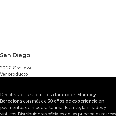
San Diego
20,20
€
m² (s/IVA)
Ver producto
Decobraz es una empresa familiar en
Madrid y
Barcelona
con más de
30 años de experiencia
en
pavimentos de madera, tarima flotante, laminados y
vinílicos. Distribuidores oficiales de las principales marcas