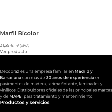
Marfil Bicolor
31,59
€
m² (s/IVA)
Ver producto
Decobraz es una empresa familiar en
Madrid y
Barcelona
con más de
30 años de experiencia
en
pavimentos de madera, tarima flotante, laminados y
vinílicos. Distribuidores oficiales de las principales marcas
y de
MAPEI
para tratamiento y mantenimiento.
Productos y servicios