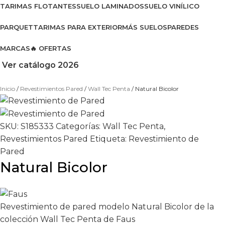
TARIMAS FLOTANTES
SUELO LAMINADOS
SUELO VINÍLICO
PARQUET
TARIMAS PARA EXTERIOR
MÁS SUELOS
PAREDES
MARCAS
🔥 OFERTAS
Ver catálogo 2026
Inicio
Revestimientos Pared
Wall Tec Penta
Natural Bicolor
SKU:
S185333
Categorías:
Wall Tec Penta
,
Revestimientos Pared
Etiqueta:
Revestimiento de
Pared
Natural Bicolor
Revestimiento de pared modelo Natural Bicolor de la
colección Wall Tec Penta de Faus