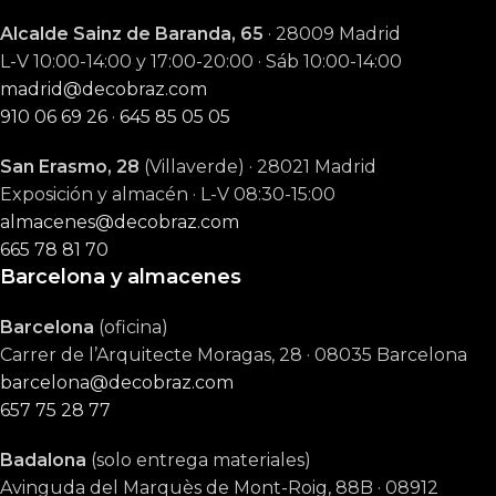
Alcalde Sainz de Baranda, 65
· 28009 Madrid
L-V 10:00-14:00 y 17:00-20:00 · Sáb 10:00-14:00
madrid@decobraz.com
910 06 69 26
·
645 85 05 05
San Erasmo, 28
(Villaverde) · 28021 Madrid
Exposición y almacén · L-V 08:30-15:00
almacenes@decobraz.com
665 78 81 70
Barcelona y almacenes
Barcelona
(oficina)
Carrer de l’Arquitecte Moragas, 28 · 08035 Barcelona
barcelona@decobraz.com
657 75 28 77
Badalona
(solo entrega materiales)
Avinguda del Marquès de Mont-Roig, 88B · 08912