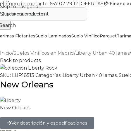
eléfono de contacto:
657 02 79 12
|
OFERTAS
💳
Financia
Skip to navigation
Skip to main content
Search
arimas Flotantes
Suelo Laminados
Suelo Vinílico
Parquet
Tarima
Inicio
Suelos Vinílicos en Madrid
Liberty Urban 40 lamas
Back to products
SKU:
LUP18513
Categorías:
Liberty Urban 40 lamas
,
Suelo
New Orleans
New Orleans
Ver descripción y especificaciones