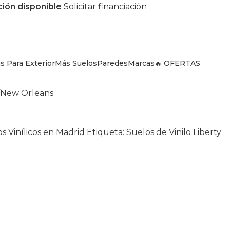
ción disponible
Solicitar financiación
s Para Exterior
Más Suelos
Paredes
Marcas
🔥 OFERTAS
New Orleans
s Vinílicos en Madrid
Etiqueta:
Suelos de Vinilo Liberty