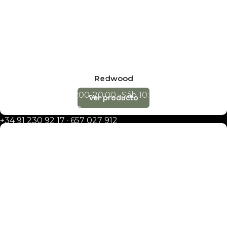
Empresa
Noticias
Contacto
Madrid · exposición y almacén
Redwood
Alondra, 12
· 28025 Madrid
L-V 10:00-14:00 y 17:00-20:00 · Sáb 10:00-14:00
Ver producto
info@decobraz.com
+34 91 230 92 17
·
657 027 912
Alcalde Sainz de Baranda, 65
· 28009 Madrid
L-V 10:00-14:00 y 17:00-20:00 · Sáb 10:00-14:00
madrid@decobraz.com
910 06 69 26
·
645 85 05 05
San Erasmo, 28
(Villaverde) · 28021 Madrid
Exposición y almacén · L-V 08:30-15:00