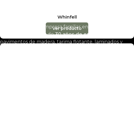
Whinfell
Decobraz es una empresa familiar en
Madrid y
Ver producto
Barcelona
con más de
30 años de experiencia
en
pavimentos de madera, tarima flotante, laminados y
vinílicos. Distribuidores oficiales de las principales marcas
y de
MAPEI
para tratamiento y mantenimiento.
Productos y servicios
Suelos laminados
Suelos de vinilo
Suelos de parquet
Presupuesto online
Ofertas
Nuestras tiendas