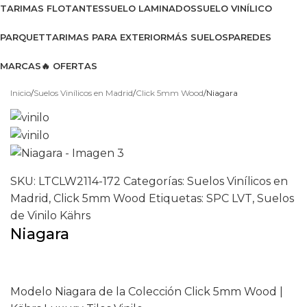
TARIMAS FLOTANTES
SUELO LAMINADOS
SUELO VINÍLICO
PARQUET
TARIMAS PARA EXTERIOR
MÁS SUELOS
PAREDES
MARCAS
🔥 OFERTAS
Ver catálogo 2026
Inicio
Suelos Vinílicos en Madrid
Click 5mm Wood
Niagara
SKU:
LTCLW2114-172
Categorías:
Suelos Vinílicos en
Madrid
,
Click 5mm Wood
Etiquetas:
SPC LVT
,
Suelos
de Vinilo Kährs
Niagara
Modelo Niagara de la Colección Click 5mm Wood |