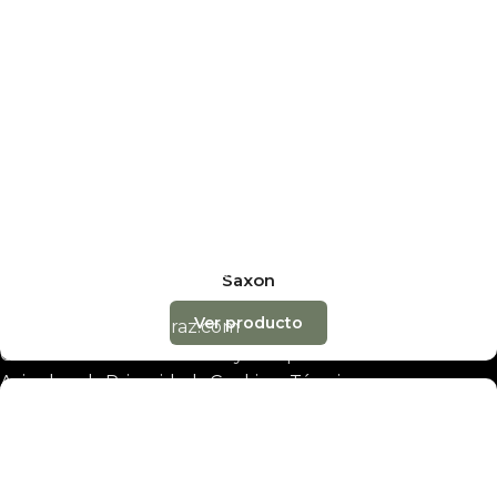
almacenes@decobraz.com
665 78 81 70
Barcelona y almacenes
Barcelona
(oficina)
Carrer de l’Arquitecte Moragas, 28 · 08035 Barcelona
barcelona@decobraz.com
657 75 28 77
Badalona
(solo entrega materiales)
Avinguda del Marquès de Mont-Roig, 88B · 08912
Saxon
Badalona
Ver producto
almacenes@decobraz.com
©2026 Decobraz · Tarimas y Parquets Henares S.L. ·
Aviso legal
·
Privacidad
·
Cookies
·
Términos
Tienda