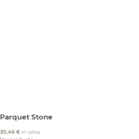
Parquet Stone
30,46
€
m² (s/IVA)