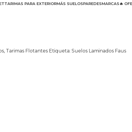
ET
TARIMAS PARA EXTERIOR
MÁS SUELOS
PAREDES
MARCAS
🔥 OF
os
,
Tarimas Flotantes
Etiqueta:
Suelos Laminados Faus