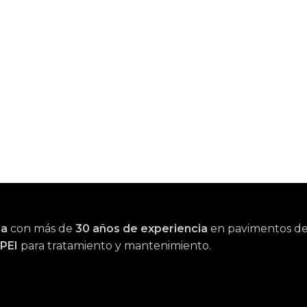
na
con más de
30 años de experiencia
en pavimentos de m
PEI
para tratamiento y mantenimiento.