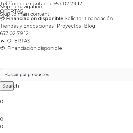
Teléfono de contacto:
657 02 79 12
|
Skip to navigation
OFERTAS
Skip to main content
💳
Financiación disponible
Solicitar financiación
Tiendas y Exposiciones
·
Proyectos
·
Blog
657 02 79 12
🔥
OFERTAS
💳 Financiación disponible
Search
0
0
0