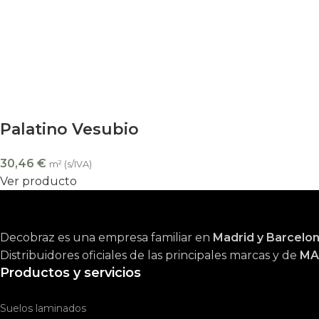
Palatino Vesubio
30,46
€
m² (s/IVA)
Ver producto
Decobraz es una empresa familiar en
Madrid y Barcelo
Distribuidores oficiales de las principales marcas y de
MA
Productos y servicios
Suelos laminados