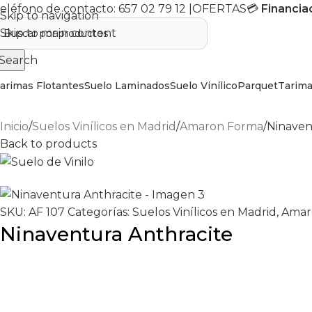
eléfono de contacto:
657 02 79 12
|
OFERTAS
💳
Financia
Skip to navigation
Skip to main content
Search
arimas Flotantes
Suelo Laminados
Suelo Vinílico
Parquet
Tarima
Inicio
Suelos Vinílicos en Madrid
Amaron Forma
Ninaven
Back to products
SKU:
AF 107
Categorías:
Suelos Vinílicos en Madrid
,
Amar
Ninaventura Anthracite