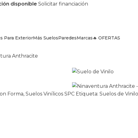
ción disponible
Solicitar financiación
s Para Exterior
Más Suelos
Paredes
Marcas
🔥 OFERTAS
tura Anthracite
on Forma
,
Suelos Vinílicos SPC
Etiqueta:
Suelos de Vinil