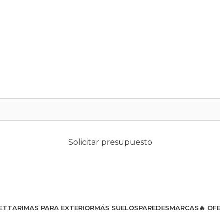
Solicitar presupuesto
ET
TARIMAS PARA EXTERIOR
MÁS SUELOS
PAREDES
MARCAS
🔥 OF