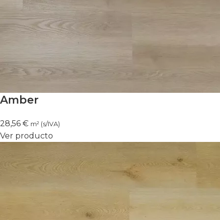
Amber
28,56
€
m² (s/IVA)
Ver producto