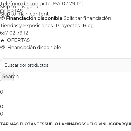
Teléfono de contacto:
657 02 79 12
|
Skip to navigation
OFERTAS
Skip to main content
💳
Financiación disponible
Solicitar financiación
Tiendas y Exposiciones
·
Proyectos
·
Blog
657 02 79 12
🔥
OFERTAS
💳 Financiación disponible
Search
0
0
0
TARIMAS FLOTANTES
SUELO LAMINADOS
SUELO VINÍLICO
PARQU