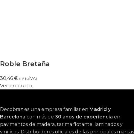
Roble Bretaña
30,46
€
m² (s/IVA)
Ver producto
Decobraz es una empresa familiar en
Madrid y
Barcelona
con más de
30 años de experiencia
en
pavimentos de madera, tarima flotante, laminados y
vinílicos. Distribuidores oficiales de las principales marcas