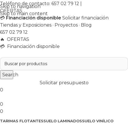
Teléfono de contacto:
657 02 79 12
|
Skip to navigation
OFERTAS
Skip to main content
💳
Financiación disponible
Solicitar financiación
Tiendas y Exposiciones
·
Proyectos
·
Blog
657 02 79 12
🔥
OFERTAS
💳 Financiación disponible
Search
Solicitar presupuesto
0
0
0
TARIMAS FLOTANTES
SUELO LAMINADOS
SUELO VINÍLICO