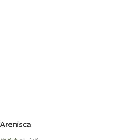
Arenisca
35,81
€
m² (s/IVA)