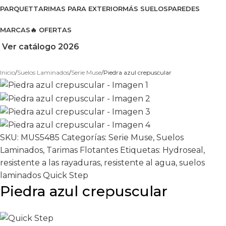
PARQUET
TARIMAS PARA EXTERIOR
MÁS SUELOS
PAREDES
MARCAS
🔥 OFERTAS
Ver catálogo 2026
Inicio
Suelos Laminados
Serie Muse
Piedra azul crepuscular
SKU:
MUS5485
Categorías:
Serie Muse
,
Suelos
Laminados
,
Tarimas Flotantes
Etiquetas:
Hydroseal
,
resistente a las rayaduras
,
resistente al agua
,
suelos
laminados Quick Step
Piedra azul crepuscular