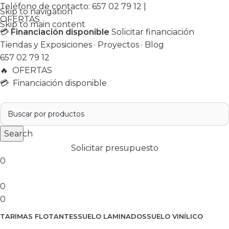
Teléfono de contacto:
657 02 79 12
|
Skip to navigation
OFERTAS
Skip to main content
💳
Financiación disponible
Solicitar financiación
Tiendas y Exposiciones
·
Proyectos
·
Blog
657 02 79 12
🔥
OFERTAS
💳 Financiación disponible
Search
Solicitar presupuesto
0
0
0
TARIMAS FLOTANTES
SUELO LAMINADOS
SUELO VINÍLICO