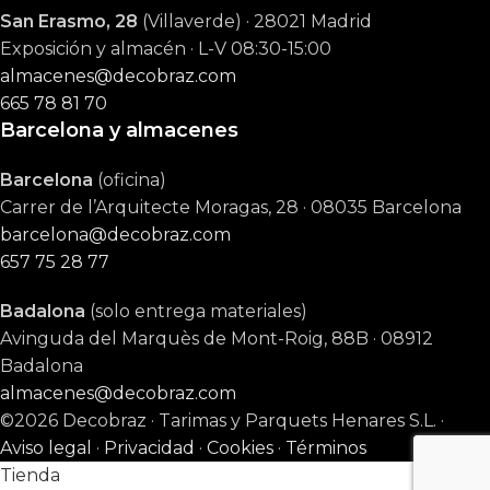
San Erasmo, 28
(Villaverde) · 28021 Madrid
Exposición y almacén · L-V 08:30-15:00
almacenes@decobraz.com
665 78 81 70
Barcelona y almacenes
Barcelona
(oficina)
Carrer de l’Arquitecte Moragas, 28 · 08035 Barcelona
barcelona@decobraz.com
657 75 28 77
Badalona
(solo entrega materiales)
Avinguda del Marquès de Mont-Roig, 88B · 08912
Badalona
almacenes@decobraz.com
©2026 Decobraz · Tarimas y Parquets Henares S.L. ·
Aviso legal
·
Privacidad
·
Cookies
·
Términos
Tienda