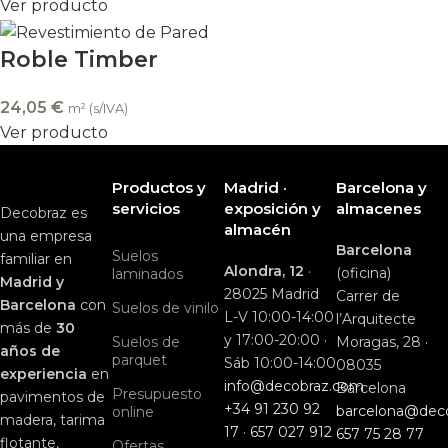
Ver producto
Roble Timber
24,05
€
m² (s/IVA)
Ver producto
Productos y
Madrid ·
Barcelona y
servicios
exposición y
almacenes
Decobraz es
almacén
una empresa
Barcelona
Suelos
familiar en
Alondra, 12
·
(oficina)
laminados
Madrid y
28025 Madrid
Carrer de
Barcelona
con
Suelos de vinilo
L-V 10:00-14:00
l’Arquitecte
más de
30
y 17:00-20:00 ·
Suelos de
Moragas, 28 ·
años de
parquet
Sáb 10:00-14:00
08035
experiencia
en
info@decobraz.com
Barcelona
Presupuesto
pavimentos de
+34 91 230 92
barcelona@dec
online
madera, tarima
17
·
657 027 912
657 75 28 77
flotante,
Ofertas