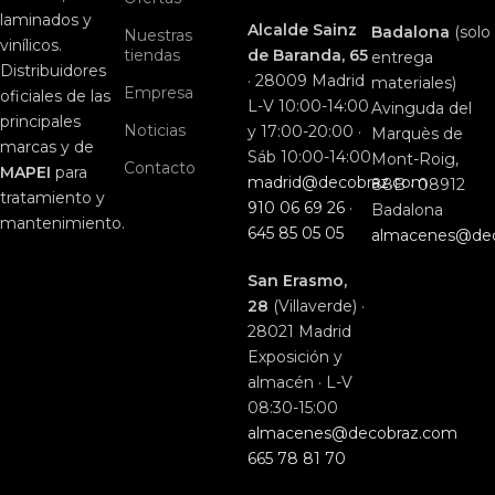
laminados y
Alcalde Sainz
Badalona
(solo
Nuestras
vinílicos.
tiendas
de Baranda, 65
entrega
Distribuidores
· 28009 Madrid
materiales)
Empresa
oficiales de las
L-V 10:00-14:00
Avinguda del
principales
Noticias
y 17:00-20:00 ·
Marquès de
marcas y de
Sáb 10:00-14:00
Mont-Roig,
Contacto
MAPEI
para
madrid@decobraz.com
88B · 08912
tratamiento y
910 06 69 26
·
Badalona
mantenimiento.
645 85 05 05
almacenes@de
San Erasmo,
28
(Villaverde) ·
28021 Madrid
Exposición y
almacén · L-V
08:30-15:00
almacenes@decobraz.com
665 78 81 70