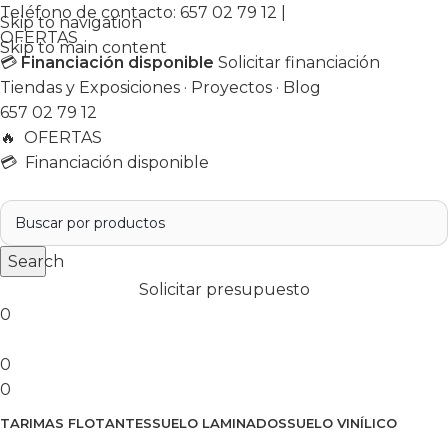
Teléfono de contacto:
657 02 79 12
|
Skip to navigation
OFERTAS
Skip to main content
💳
Financiación disponible
Solicitar financiación
Tiendas y Exposiciones
·
Proyectos
·
Blog
657 02 79 12
🔥
OFERTAS
💳 Financiación disponible
Search
Solicitar presupuesto
0
0
0
TARIMAS FLOTANTES
SUELO LAMINADOS
SUELO VINÍLICO