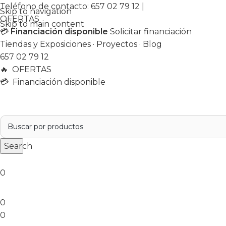
Teléfono de contacto:
657 02 79 12
|
Skip to navigation
OFERTAS
Skip to main content
💳
Financiación disponible
Solicitar financiación
Tiendas y Exposiciones
·
Proyectos
·
Blog
657 02 79 12
🔥
OFERTAS
💳 Financiación disponible
Search
0
0
0