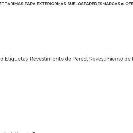
ET
TARIMAS PARA EXTERIOR
MÁS SUELOS
PAREDES
MARCAS
🔥 OF
ed
Etiquetas:
Revestimiento de Pared
,
Revestimiento de 