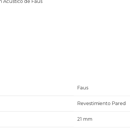
n Acústico de Faus
Faus
Revestimiento Pared
21 mm