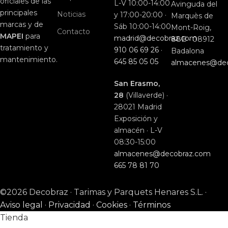
oficiales de las
L-V 10:00-14:00
Avinguda del
principales
Noticias
y 17:00-20:00 ·
Marquès de
marcas y de
Sáb 10:00-14:00
Mont-Roig,
Contacto
MAPEI
para
madrid@decobraz.com
88B · 08912
tratamiento y
910 06 69 26
·
Badalona
mantenimiento.
645 85 05 05
almacenes@de
San Erasmo,
28
(Villaverde) ·
28021 Madrid
Exposición y
almacén · L-V
08:30-15:00
almacenes@decobraz.com
665 78 81 70
©2026 Decobraz · Tarimas y Parquets Henares S.L. ·
Aviso legal
·
Privacidad
·
Cookies
·
Términos
Tienda