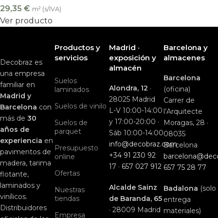
29,35
€
m² (s/IVA)
Ver producto
Productos y
Madrid ·
Barcelona y
servicios
exposición y
almacenes
Decobraz es
almacén
una empresa
Barcelona
Suelos
familiar en
Alondra, 12
·
(oficina)
laminados
Madrid y
28025 Madrid
Carrer de
Suelos de vinilo
Barcelona
con
L-V 10:00-14:00
l’Arquitecte
más de
30
y 17:00-20:00 ·
Suelos de
Moragas, 28 ·
años de
parquet
Sáb 10:00-14:00
08035
experiencia
en
info@decobraz.com
Barcelona
Presupuesto
pavimentos de
+34 91 230 92
barcelona@dec
online
madera, tarima
17
·
657 027 912
657 75 28 77
Ofertas
flotante,
laminados y
Alcalde Sainz
Badalona
(solo
Nuestras
vinílicos.
tiendas
de Baranda, 65
entrega
Distribuidores
· 28009 Madrid
materiales)
Empresa