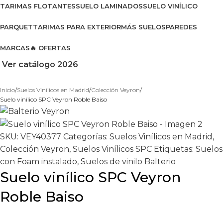
TARIMAS FLOTANTES
SUELO LAMINADOS
SUELO VINÍLICO
PARQUET
TARIMAS PARA EXTERIOR
MÁS SUELOS
PAREDES
MARCAS
🔥 OFERTAS
Ver catálogo 2026
Inicio
Suelos Vinílicos en Madrid
Colección Veyron
Suelo vinílico SPC Veyron Roble Baiso
SKU:
VEY40377
Categorías:
Suelos Vinílicos en Madrid
,
Colección Veyron
,
Suelos Vinílicos SPC
Etiquetas:
Suelos
con Foam instalado
,
Suelos de vinilo Balterio
Suelo vinílico SPC Veyron
Roble Baiso