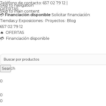
Teléfono de contacto:
657 02 79 12
|
Skip to navigation
OFERTAS
Skip to main content
💳
Financiación disponible
Solicitar financiación
Tiendas y Exposiciones
·
Proyectos
·
Blog
657 02 79 12
🔥
OFERTAS
💳 Financiación disponible
Search
0
0
0