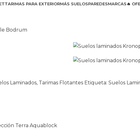
ET
TARIMAS PARA EXTERIOR
MÁS SUELOS
PAREDES
MARCAS
🔥 OF
le Bodrum
elos Laminados
,
Tarimas Flotantes
Etiqueta:
Suelos Lami
cción Terra Aquablock