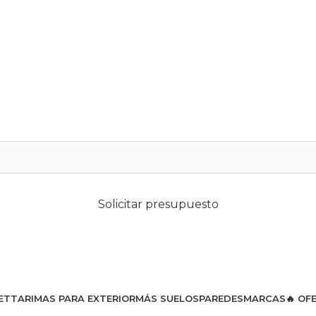
Solicitar presupuesto
ET
TARIMAS PARA EXTERIOR
MÁS SUELOS
PAREDES
MARCAS
🔥 OF