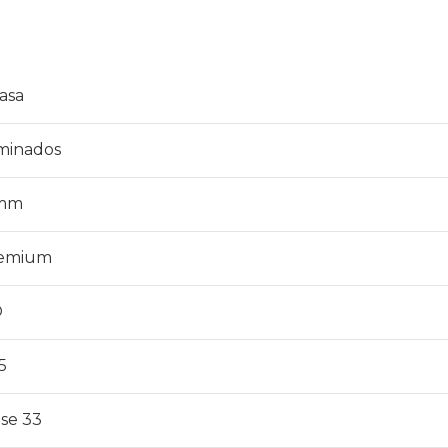
asa
minados
mm
emium
O
5
ase 33