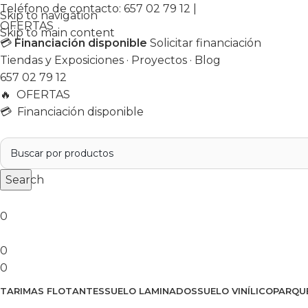
Teléfono de contacto:
657 02 79 12
|
Skip to navigation
OFERTAS
Skip to main content
💳
Financiación disponible
Solicitar financiación
Tiendas y Exposiciones
·
Proyectos
·
Blog
657 02 79 12
🔥
OFERTAS
💳 Financiación disponible
Search
0
0
0
TARIMAS FLOTANTES
SUELO LAMINADOS
SUELO VINÍLICO
PARQU