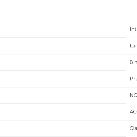
Int
La
8 
Pr
N
AC
Cl