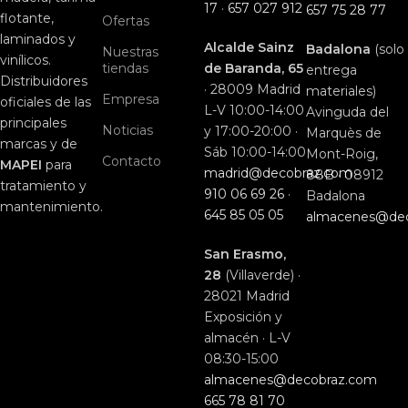
17
·
657 027 912
657 75 28 77
flotante,
Ofertas
laminados y
Alcalde Sainz
Badalona
(solo
Nuestras
vinílicos.
tiendas
de Baranda, 65
entrega
Distribuidores
· 28009 Madrid
materiales)
Empresa
oficiales de las
L-V 10:00-14:00
Avinguda del
principales
Noticias
y 17:00-20:00 ·
Marquès de
marcas y de
Sáb 10:00-14:00
Mont-Roig,
Contacto
MAPEI
para
madrid@decobraz.com
88B · 08912
tratamiento y
910 06 69 26
·
Badalona
mantenimiento.
645 85 05 05
almacenes@de
San Erasmo,
28
(Villaverde) ·
28021 Madrid
Exposición y
almacén · L-V
08:30-15:00
almacenes@decobraz.com
665 78 81 70