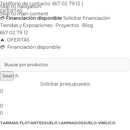
Teléfono de contacto:
657 02 79 12
|
Skip to navigation
OFERTAS
Skip to main content
💳
Financiación disponible
Solicitar financiación
Tiendas y Exposiciones
·
Proyectos
·
Blog
657 02 79 12
🔥
OFERTAS
💳 Financiación disponible
Search
Solicitar presupuesto
0
0
0
TARIMAS FLOTANTES
SUELO LAMINADOS
SUELO VINÍLICO