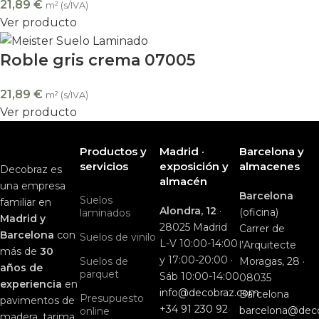
21,89
€
m² (s/IVA)
Ver producto
Roble gris crema 07005
21,89
€
m² (s/IVA)
Ver producto
Productos y
Madrid ·
Barcelona y
servicios
exposición y
almacenes
Decobraz es
almacén
una empresa
Barcelona
Suelos
familiar en
Alondra, 12
·
(oficina)
laminados
Madrid y
28025 Madrid
Carrer de
Barcelona
con
Suelos de vinilo
L-V 10:00-14:00
l’Arquitecte
más de
30
y 17:00-20:00 ·
Suelos de
Moragas, 28 ·
años de
parquet
Sáb 10:00-14:00
08035
experiencia
en
info@decobraz.com
Barcelona
Presupuesto
pavimentos de
+34 91 230 92
barcelona@dec
online
madera, tarima