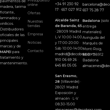
Presupuesto
pavimentos de
+34 91 230 92
barcelona@dec
online
madera, tarima
17
·
657 027 912
657 75 28 77
flotante,
Ofertas
laminados y
Alcalde Sainz
Badalona
(solo
Nuestras
vinílicos.
tiendas
de Baranda, 65
entrega
Distribuidores
· 28009 Madrid
materiales)
Empresa
oficiales de las
L-V 10:00-14:00
Avinguda del
principales
Noticias
y 17:00-20:00 ·
Marquès de
marcas y de
Sáb 10:00-14:00
Mont-Roig,
Contacto
MAPEI
para
madrid@decobraz.com
88B · 08912
tratamiento y
910 06 69 26
·
Badalona
mantenimiento.
645 85 05 05
almacenes@de
San Erasmo,
28
(Villaverde) ·
28021 Madrid
Exposición y
almacén · L-V
08:30-15:00
almacenes@decobraz.com