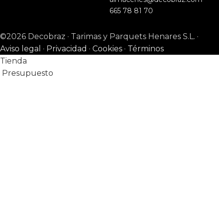
665 78 81 70
©2026 Decobraz · Tarimas y Parquets Henares S.L. ·
Aviso legal
·
Privacidad
·
Cookies
·
Términos
Tienda
Presupuesto