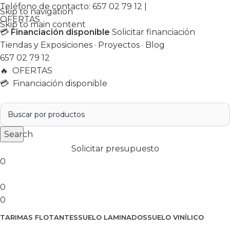
Teléfono de contacto:
657 02 79 12
|
Skip to navigation
OFERTAS
Skip to main content
💳
Financiación disponible
Solicitar financiación
Tiendas y Exposiciones
·
Proyectos
·
Blog
657 02 79 12
🔥
OFERTAS
💳 Financiación disponible
Search
Solicitar presupuesto
0
0
0
TARIMAS FLOTANTES
SUELO LAMINADOS
SUELO VINÍLICO