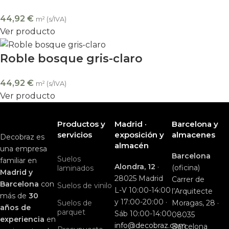
44,92
€
m² (s/IVA)
Ver producto
Roble bosque gris-claro
44,92
€
m² (s/IVA)
Ver producto
Productos y
Madrid ·
Barcelona y
servicios
exposición y
almacenes
Decobraz es
almacén
una empresa
Barcelona
Suelos
familiar en
Alondra, 12
·
(oficina)
laminados
Madrid y
28025 Madrid
Carrer de
Barcelona
con
Suelos de vinilo
L-V 10:00-14:00
l’Arquitecte
más de
30
y 17:00-20:00 ·
Suelos de
Moragas, 28 ·
años de
parquet
Sáb 10:00-14:00
08035
experiencia
en
info@decobraz.com
Barcelona