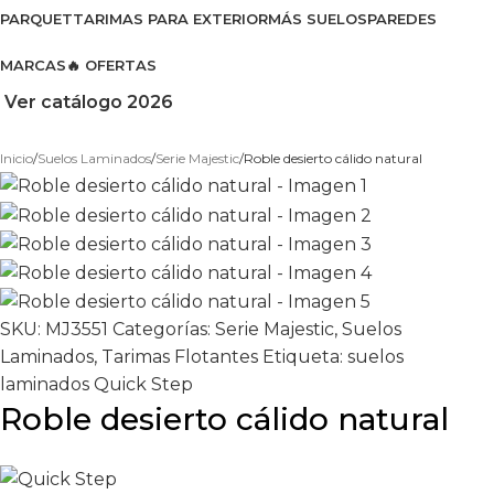
PARQUET
TARIMAS PARA EXTERIOR
MÁS SUELOS
PAREDES
MARCAS
🔥 OFERTAS
Ver catálogo 2026
Inicio
Suelos Laminados
Serie Majestic
Roble desierto cálido natural
SKU:
MJ3551
Categorías:
Serie Majestic
,
Suelos
Laminados
,
Tarimas Flotantes
Etiqueta:
suelos
laminados Quick Step
Roble desierto cálido natural