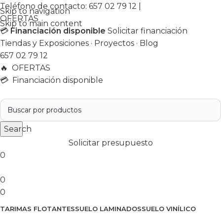
Teléfono de contacto:
657 02 79 12
|
Skip to navigation
OFERTAS
Skip to main content
💳
Financiación disponible
Solicitar financiación
Tiendas y Exposiciones
·
Proyectos
·
Blog
657 02 79 12
🔥
OFERTAS
💳 Financiación disponible
Search
Solicitar presupuesto
0
0
0
TARIMAS FLOTANTES
SUELO LAMINADOS
SUELO VINÍLICO