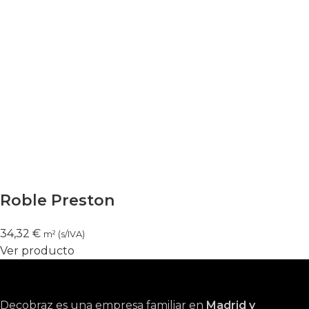
Roble Preston
34,32
€
m² (s/IVA)
Ver producto
Decobraz es una empresa familiar en
Madrid y