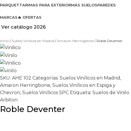
PARQUET
TARIMAS PARA EXTERIOR
MÁS SUELOS
PAREDES
MARCAS
🔥 OFERTAS
Ver catálogo 2026
Inicio
Suelos Vinílicos en Madrid
Amaron Herringbone
Roble Deventer
SKU:
AHE 102
Categorías:
Suelos Vinílicos en Madrid
,
Amaron Herringbone
,
Suelos Vinílicos en Espiga y
Chevron
,
Suelos Vinílicos SPC
Etiqueta:
Suelos de Vinilo
Arbiton
Roble Deventer