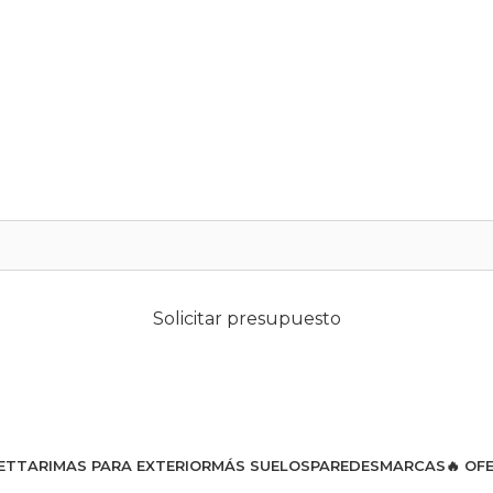
Solicitar presupuesto
ET
TARIMAS PARA EXTERIOR
MÁS SUELOS
PAREDES
MARCAS
🔥 OF