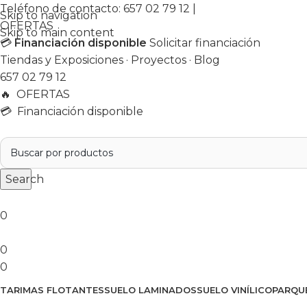
Teléfono de contacto:
657 02 79 12
|
Skip to navigation
OFERTAS
Skip to main content
💳
Financiación disponible
Solicitar financiación
Tiendas y Exposiciones
·
Proyectos
·
Blog
657 02 79 12
🔥
OFERTAS
💳 Financiación disponible
Search
0
0
0
TARIMAS FLOTANTES
SUELO LAMINADOS
SUELO VINÍLICO
PARQU