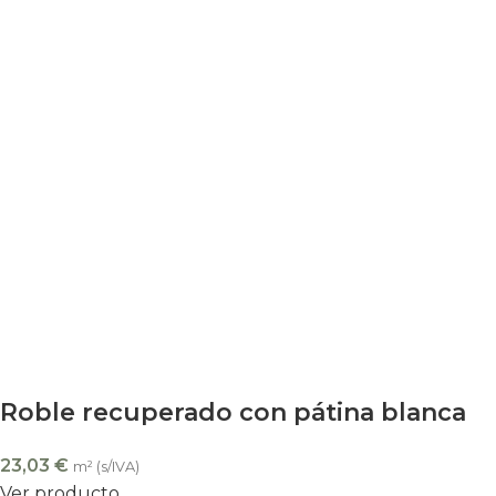
Roble recuperado con pátina blanca
23,03
€
m² (s/IVA)
Ver producto