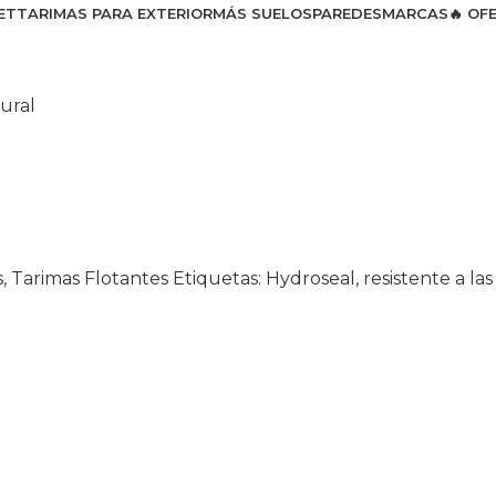
ET
TARIMAS PARA EXTERIOR
MÁS SUELOS
PAREDES
MARCAS
🔥 OF
ural
s
,
Tarimas Flotantes
Etiquetas:
Hydroseal
,
resistente a la