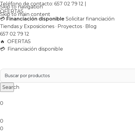
Teléfono de contacto:
657 02 79 12
|
Skip to navigation
OFERTAS
Skip to main content
💳
Financiación disponible
Solicitar financiación
Tiendas y Exposiciones
·
Proyectos
·
Blog
657 02 79 12
🔥
OFERTAS
💳 Financiación disponible
Search
0
0
0