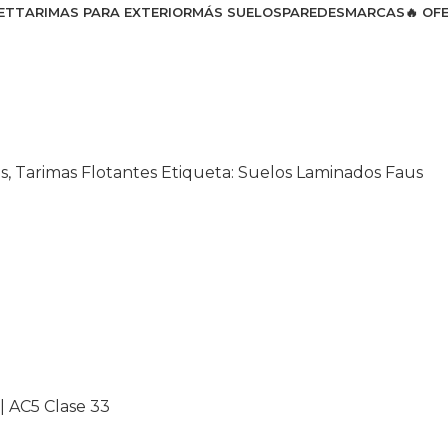
ET
TARIMAS PARA EXTERIOR
MÁS SUELOS
PAREDES
MARCAS
🔥 OF
s
,
Tarimas Flotantes
Etiqueta:
Suelos Laminados Faus
| AC5 Clase 33