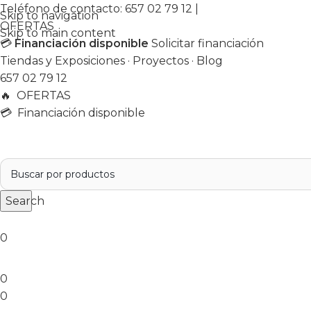
Teléfono de contacto:
657 02 79 12
|
Skip to navigation
OFERTAS
Skip to main content
💳
Financiación disponible
Solicitar financiación
Tiendas y Exposiciones
·
Proyectos
·
Blog
657 02 79 12
🔥
OFERTAS
💳 Financiación disponible
Search
0
0
0