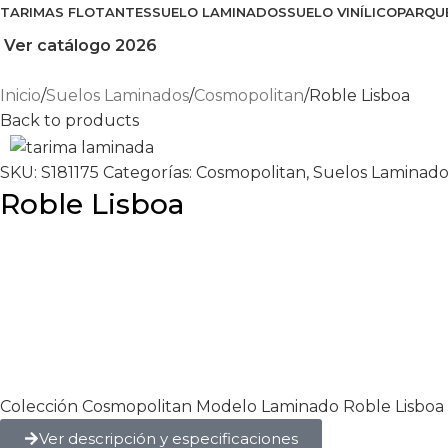
TARIMAS FLOTANTES
SUELO LAMINADOS
SUELO VINÍLICO
PARQU
Ver catálogo 2026
Inicio
Suelos Laminados
Cosmopolitan
Roble Lisboa
Back to products
SKU:
S181175
Categorías:
Cosmopolitan
,
Suelos Laminado
Roble Lisboa
Colección Cosmopolitan Modelo Laminado Roble Lisboa 
Ver descripción y especificaciones