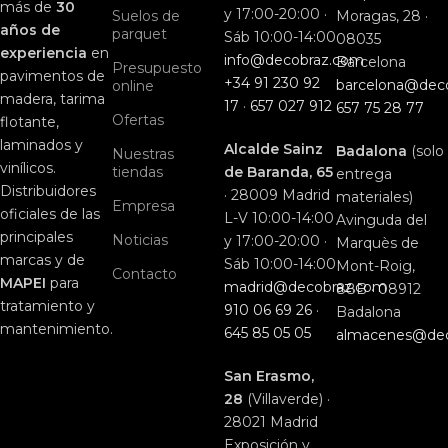
más de
30
y 17:00-20:00 ·
Suelos de
Moragas, 28 ·
años de
parquet
Sáb 10:00-14:00
08035
experiencia
en
info@decobraz.com
Barcelona
Presupuesto
pavimentos de
+34 91 230 92
barcelona@dec
online
madera, tarima
17
·
657 027 912
657 75 28 77
Ofertas
flotante,
laminados y
Alcalde Sainz
Badalona
(solo
Nuestras
vinílicos.
tiendas
de Baranda, 65
entrega
Distribuidores
· 28009 Madrid
materiales)
Empresa
oficiales de las
L-V 10:00-14:00
Avinguda del
principales
Noticias
y 17:00-20:00 ·
Marquès de
marcas y de
Sáb 10:00-14:00
Mont-Roig,
Contacto
MAPEI
para
madrid@decobraz.com
88B · 08912
tratamiento y
910 06 69 26
·
Badalona
mantenimiento.
645 85 05 05
almacenes@de
San Erasmo,
28
(Villaverde) ·
28021 Madrid
Exposición y