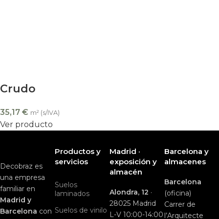
Crudo
35,17
€
m² (s/IVA)
Ver producto
Productos y
Madrid ·
Barcelona y
servicios
exposición y
almacenes
Decobraz es
almacén
una empresa
Barcelona
Suelos
familiar en
Alondra, 12
·
(oficina)
laminados
Madrid y
28025 Madrid
Carrer de
Suelos de vinilo
Barcelona
con
L-V 10:00-14:00
l’Arquitecte