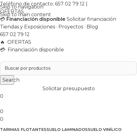
Teléfono de contacto:
657 02 79 12
|
Skip to navigation
OFERTAS
Skip to main content
💳
Financiación disponible
Solicitar financiación
Tiendas y Exposiciones
·
Proyectos
·
Blog
657 02 79 12
🔥
OFERTAS
💳 Financiación disponible
Search
Solicitar presupuesto
0
0
0
TARIMAS FLOTANTES
SUELO LAMINADOS
SUELO VINÍLICO