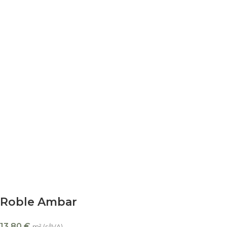
Roble Ambar
13,80
€
m² (s/IVA)