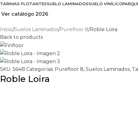
TARIMAS FLOTANTES
SUELO LAMINADOS
SUELO VINÍLICO
PARQU
Ver catálogo 2026
Inicio
Suelos Laminados
Purefloor 8
Roble Loira
Back to products
SKU:
564B
Categorías:
Purefloor 8
,
Suelos Laminados
,
Ta
Roble Loira