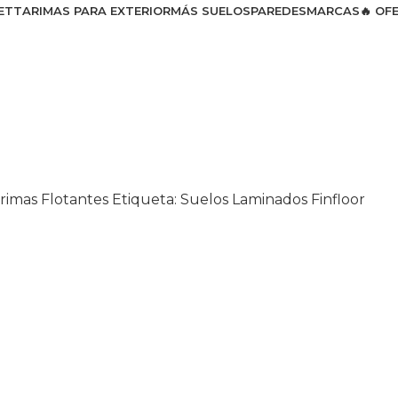
ET
TARIMAS PARA EXTERIOR
MÁS SUELOS
PAREDES
MARCAS
🔥 OF
rimas Flotantes
Etiqueta:
Suelos Laminados Finfloor