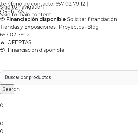
Teléfono de contacto:
657 02 79 12
|
Skip to navigation
OFERTAS
Skip to main content
💳
Financiación disponible
Solicitar financiación
Tiendas y Exposiciones
·
Proyectos
·
Blog
657 02 79 12
🔥
OFERTAS
💳 Financiación disponible
Search
0
0
0