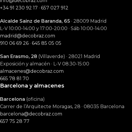
info@decobraz.com
+34 91 230 92 17
·
657 027 912
Alcalde Sainz de Baranda, 65
· 28009 Madrid
L-V 10:00-14:00 y 17:00-20:00 · Sáb 10:00-14:00
madrid@decobraz.com
910 06 69 26
·
645 85 05 05
San Erasmo, 28
(Villaverde) · 28021 Madrid
Exposición y almacén · L-V 08:30-15:00
almacenes@decobraz.com
665 78 81 70
Barcelona y almacenes
Barcelona
(oficina)
Carrer de l’Arquitecte Moragas, 28 · 08035 Barcelona
barcelona@decobraz.com
657 75 28 77