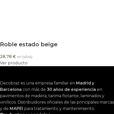
Roble estado beige
28,78
€
m² (s/IVA)
Ver producto
Decobraz es una empresa familiar en
Madrid y
Barcelona
con más de
30 años de experiencia
en
pavimentos de madera, tarima flotante, laminados y
vinílicos. Distribuidores oficiales de las principales marcas
y de
MAPEI
para tratamiento y mantenimiento.