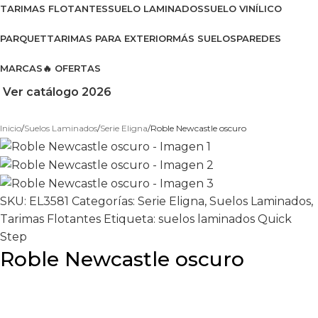
TARIMAS FLOTANTES
SUELO LAMINADOS
SUELO VINÍLICO
PARQUET
TARIMAS PARA EXTERIOR
MÁS SUELOS
PAREDES
MARCAS
🔥 OFERTAS
Ver catálogo 2026
Inicio
Suelos Laminados
Serie Eligna
Roble Newcastle oscuro
SKU:
EL3581
Categorías:
Serie Eligna
,
Suelos Laminados
,
Tarimas Flotantes
Etiqueta:
suelos laminados Quick
Step
Roble Newcastle oscuro