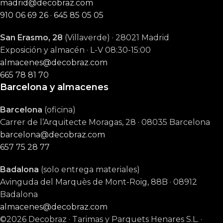
madrid@decobraz.com
910 06 69 26
·
645 85 05 05
San Erasmo, 28
(Villaverde) · 28021 Madrid
Exposición y almacén · L-V 08:30-15:00
almacenes@decobraz.com
665 78 81 70
Barcelona y almacenes
Barcelona
(oficina)
Carrer de l’Arquitecte Moragas, 28 · 08035 Barcelona
barcelona@decobraz.com
657 75 28 77
Badalona
(solo entrega materiales)
Avinguda del Marquès de Mont-Roig, 88B · 08912
Badalona
almacenes@decobraz.com
©2026 Decobraz · Tarimas y Parquets Henares S.L. ·