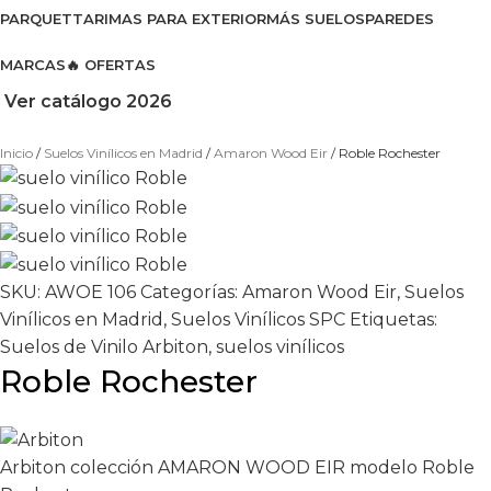
PARQUET
TARIMAS PARA EXTERIOR
MÁS SUELOS
PAREDES
MARCAS
🔥 OFERTAS
Ver catálogo 2026
Inicio
Suelos Vinílicos en Madrid
Amaron Wood Eir
Roble Rochester
SKU:
AWOE 106
Categorías:
Amaron Wood Eir
,
Suelos
Vinílicos en Madrid
,
Suelos Vinílicos SPC
Etiquetas:
Suelos de Vinilo Arbiton
,
suelos vinílicos
Roble Rochester
Arbiton colección AMARON WOOD EIR modelo Roble