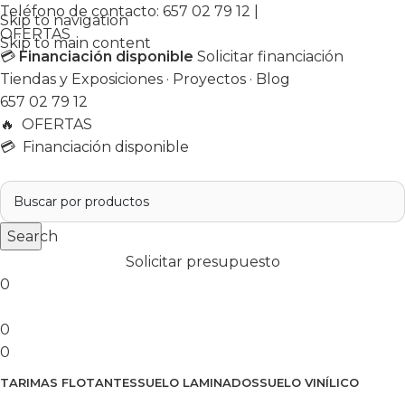
Teléfono de contacto:
657 02 79 12
|
Skip to navigation
OFERTAS
Skip to main content
💳
Financiación disponible
Solicitar financiación
Tiendas y Exposiciones
·
Proyectos
·
Blog
657 02 79 12
🔥
OFERTAS
💳 Financiación disponible
Search
Solicitar presupuesto
0
0
0
TARIMAS FLOTANTES
SUELO LAMINADOS
SUELO VINÍLICO