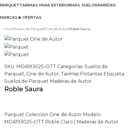
PARQUET
TARIMAS PARA EXTERIOR
MÁS SUELOS
PAREDES
MARCAS
🔥 OFERTAS
Ver catálogo 2026
Inicio
Suelos de Parquet
Cine de Autor
Roble Saura
SKU:
MDA193025-OTT
Categorías:
Suelos de
Parquet
,
Cine de Autor
,
Tarimas Flotantes
Etiqueta:
Suelos de Parquet Maderas de Autor
Roble Saura
Parquet Colección Cine de Autor Modelo
MDA193025-OTT Roble Claro | Maderas de Autor