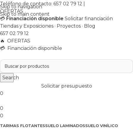
Teléfono de contacto:
657 02 79 12
|
Skip to navigation
OFERTAS
Skip to main content
💳
Financiación disponible
Solicitar financiación
Tiendas y Exposiciones
·
Proyectos
·
Blog
657 02 79 12
🔥
OFERTAS
💳 Financiación disponible
Search
Solicitar presupuesto
0
0
0
TARIMAS FLOTANTES
SUELO LAMINADOS
SUELO VINÍLICO