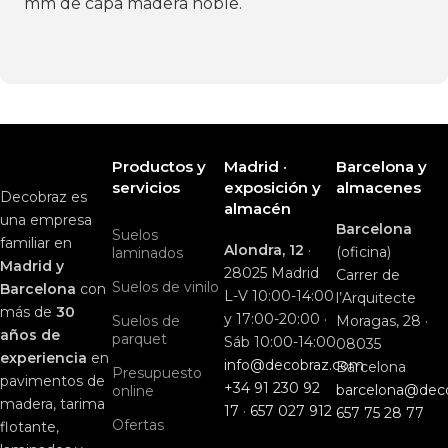
mm de capa madera noble.
Productos y
Madrid ·
Barcelona y
servicios
exposición y
almacenes
Decobraz es
almacén
una empresa
Barcelona
Suelos
familiar en
Alondra, 12
·
(oficina)
laminados
Madrid y
28025 Madrid
Carrer de
Suelos de vinilo
Barcelona
con
L-V 10:00-14:00
l’Arquitecte
más de
30
y 17:00-20:00 ·
Suelos de
Moragas, 28 ·
años de
parquet
Sáb 10:00-14:00
08035
experiencia
en
info@decobraz.com
Barcelona
Presupuesto
pavimentos de
+34 91 230 92
barcelona@dec
online
madera, tarima
17
·
657 027 912
657 75 28 77
Ofertas
flotante,