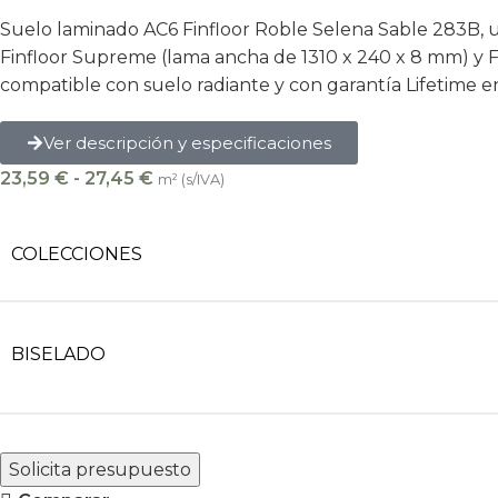
Suelo laminado AC6 Finfloor Roble Selena Sable 283B, u
Finfloor Supreme (lama ancha de 1310 x 240 x 8 mm) y Fin
compatible con suelo radiante y con garantía Lifetime e
Ver descripción y especificaciones
23,59
€
-
27,45
€
m² (s/IVA)
COLECCIONES
BISELADO
Solicita presupuesto