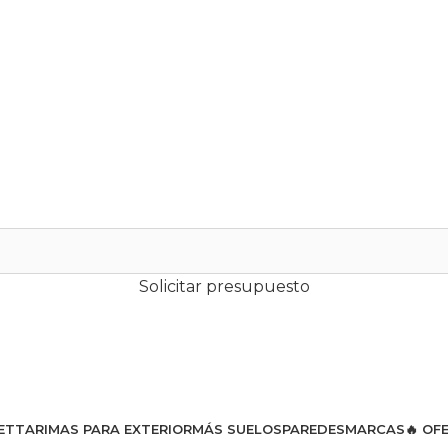
Solicitar presupuesto
ET
TARIMAS PARA EXTERIOR
MÁS SUELOS
PAREDES
MARCAS
🔥 OF