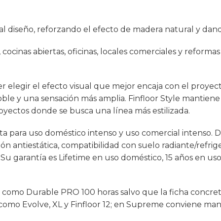
l diseño, reforzando el efecto de madera natural y dan
 cocinas abiertas, oficinas, locales comerciales y reforma
er elegir el efecto visual que mejor encaja con el proye
ble y una sensación más amplia. Finfloor Style mantiene
oyectos donde se busca una línea más estilizada.
apta para uso doméstico intenso y uso comercial intenso.
ión antiestática, compatibilidad con suelo radiante/refri
. Su garantía es Lifetime en uso doméstico, 15 años en us
como Durable PRO 100 horas salvo que la ficha concreta
s como Evolve, XL y Finfloor 12; en Supreme conviene m