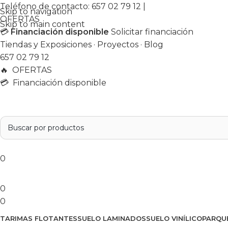
Teléfono de contacto:
657 02 79 12
|
Skip to navigation
OFERTAS
Skip to main content
💳
Financiación disponible
Solicitar financiación
Tiendas y Exposiciones
·
Proyectos
·
Blog
657 02 79 12
🔥
OFERTAS
💳 Financiación disponible
0
0
0
TARIMAS FLOTANTES
SUELO LAMINADOS
SUELO VINÍLICO
PARQU