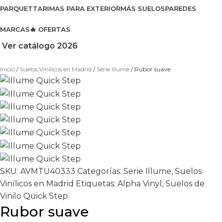
PARQUET
TARIMAS PARA EXTERIOR
MÁS SUELOS
PAREDES
MARCAS
🔥 OFERTAS
Ver catálogo 2026
Inicio
Suelos Vinílicos en Madrid
Serie Illume
Rubor suave
SKU:
AVMTU40333
Categorías:
Serie Illume
,
Suelos
Vinílicos en Madrid
Etiquetas:
Alpha Vinyl
,
Suelos de
Vinilo Quick Step
Rubor suave