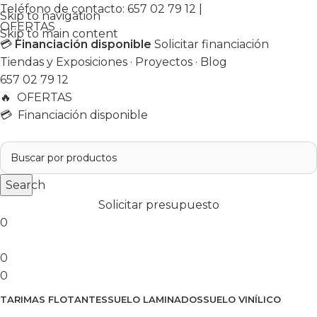
Teléfono de contacto:
657 02 79 12
|
Skip to navigation
OFERTAS
Skip to main content
💳
Financiación disponible
Solicitar financiación
Tiendas y Exposiciones
·
Proyectos
·
Blog
657 02 79 12
🔥
OFERTAS
💳 Financiación disponible
Search
Solicitar presupuesto
0
0
0
TARIMAS FLOTANTES
SUELO LAMINADOS
SUELO VINÍLICO