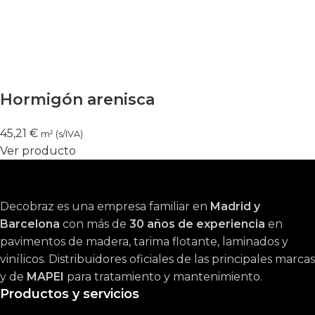
Hormigón arenisca
45,21
€
m² (s/IVA)
Ver producto
Decobraz es una empresa familiar en
Madrid y
Barcelona
con más de
30 años de experiencia
en
pavimentos de madera, tarima flotante, laminados y
vinílicos. Distribuidores oficiales de las principales marcas
y de
MAPEI
para tratamiento y mantenimiento.
Productos y servicios