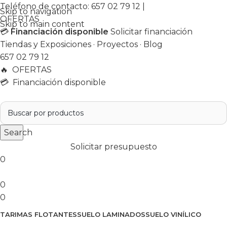
Teléfono de contacto:
657 02 79 12
|
Skip to navigation
OFERTAS
Skip to main content
💳
Financiación disponible
Solicitar financiación
Tiendas y Exposiciones
·
Proyectos
·
Blog
657 02 79 12
🔥
OFERTAS
💳 Financiación disponible
Search
Solicitar presupuesto
0
0
0
TARIMAS FLOTANTES
SUELO LAMINADOS
SUELO VINÍLICO