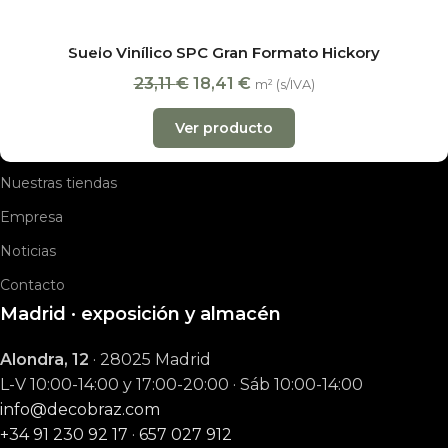
Suelos laminados
Suelos de vinilo
Suelo Vinílico SPC Gran Formato Hickory
Suelos de parquet
23,11
€
18,41
€
m² (s/IVA)
Presupuesto online
Ver producto
Ofertas
Nuestras tiendas
Empresa
Noticias
Contacto
Madrid · exposición y almacén
Alondra, 12
· 28025 Madrid
L-V 10:00-14:00 y 17:00-20:00 · Sáb 10:00-14:00
info@decobraz.com
+34 91 230 92 17
·
657 027 912