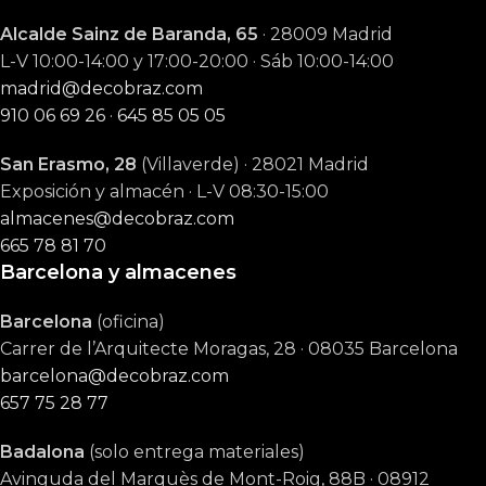
Alcalde Sainz de Baranda, 65
· 28009 Madrid
L-V 10:00-14:00 y 17:00-20:00 · Sáb 10:00-14:00
madrid@decobraz.com
910 06 69 26
·
645 85 05 05
San Erasmo, 28
(Villaverde) · 28021 Madrid
Exposición y almacén · L-V 08:30-15:00
almacenes@decobraz.com
665 78 81 70
Barcelona y almacenes
Barcelona
(oficina)
Carrer de l’Arquitecte Moragas, 28 · 08035 Barcelona
barcelona@decobraz.com
657 75 28 77
Badalona
(solo entrega materiales)
Avinguda del Marquès de Mont-Roig, 88B · 08912