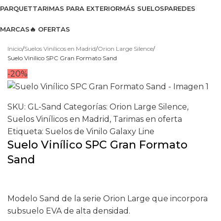
PARQUET
TARIMAS PARA EXTERIOR
MÁS SUELOS
PAREDES
MARCAS
🔥 OFERTAS
Ver catálogo 2026
Inicio
Suelos Vinílicos en Madrid
Orion Large Silence
Suelo Vinílico SPC Gran Formato Sand
-20%
SKU:
GL-Sand
Categorías:
Orion Large Silence
,
Suelos Vinílicos en Madrid
,
Tarimas en oferta
Etiqueta:
Suelos de Vinilo Galaxy Line
Suelo Vinílico SPC Gran Formato
Sand
Modelo Sand de la serie Orion Large que incorpora
subsuelo EVA de alta densidad.