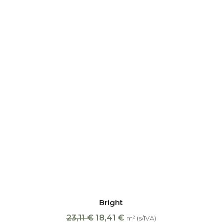
Bright
23,11
€
18,41
€
m² (s/IVA)