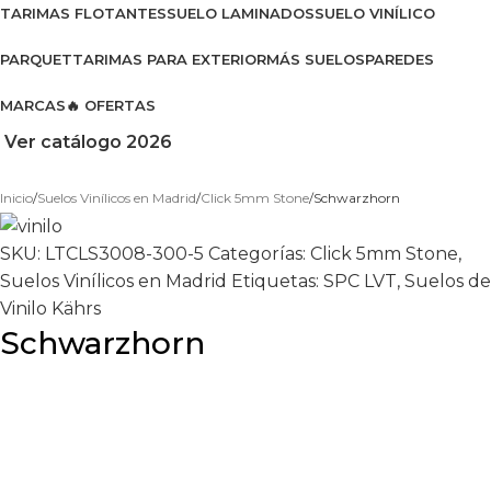
TARIMAS FLOTANTES
SUELO LAMINADOS
SUELO VINÍLICO
PARQUET
TARIMAS PARA EXTERIOR
MÁS SUELOS
PAREDES
MARCAS
🔥 OFERTAS
Ver catálogo 2026
Inicio
Suelos Vinílicos en Madrid
Click 5mm Stone
Schwarzhorn
SKU:
LTCLS3008-300-5
Categorías:
Click 5mm Stone
,
Suelos Vinílicos en Madrid
Etiquetas:
SPC LVT
,
Suelos de
Vinilo Kährs
Schwarzhorn