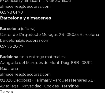
Exposición y almacén · L-V 08:30-15:00
almacenes@decobraz.com
665 78 81 70
Barcelona y almacenes
Barcelona
(oficina)
Carrer de l’Arquitecte Moragas, 28 · 08035 Barcelona
barcelona@decobraz.com
657 75 28 77
Badalona
(solo entrega materiales)
Avinguda del Marquès de Mont-Roig, 88B · 08912
Badalona
almacenes@decobraz.com
©2026 Decobraz · Tarimas y Parquets Henares S.L. ·
Aviso legal
·
Privacidad
·
Cookies
·
Términos
Tienda