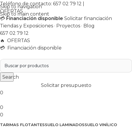
Teléfono de contacto:
657 02 79 12
|
Skip to navigation
OFERTAS
Skip to main content
💳
Financiación disponible
Solicitar financiación
Tiendas y Exposiciones
·
Proyectos
·
Blog
657 02 79 12
🔥
OFERTAS
💳 Financiación disponible
Search
Solicitar presupuesto
0
0
0
TARIMAS FLOTANTES
SUELO LAMINADOS
SUELO VINÍLICO