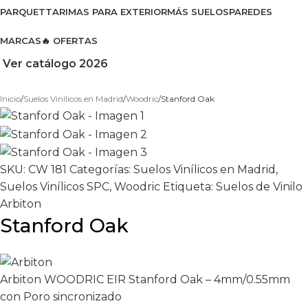
PARQUET
TARIMAS PARA EXTERIOR
MÁS SUELOS
PAREDES
MARCAS
🔥 OFERTAS
Ver catálogo 2026
Inicio
Suelos Vinílicos en Madrid
Woodric
Stanford Oak
SKU:
CW 181
Categorías:
Suelos Vinílicos en Madrid
,
Suelos Vinílicos SPC
,
Woodric
Etiqueta:
Suelos de Vinilo
Arbiton
Stanford Oak
Arbiton WOODRIC EIR Stanford Oak – 4mm/0.55mm
con Poro sincronizado