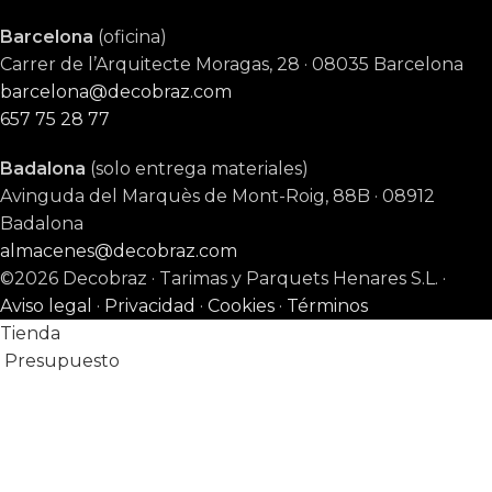
Barcelona
(oficina)
Carrer de l’Arquitecte Moragas, 28 · 08035 Barcelona
barcelona@decobraz.com
657 75 28 77
Badalona
(solo entrega materiales)
Avinguda del Marquès de Mont-Roig, 88B · 08912
Badalona
almacenes@decobraz.com
©2026 Decobraz · Tarimas y Parquets Henares S.L. ·
Aviso legal
·
Privacidad
·
Cookies
·
Términos
Tienda
Presupuesto