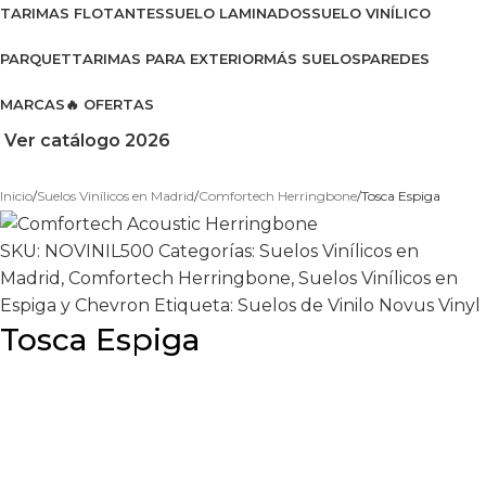
TARIMAS FLOTANTES
SUELO LAMINADOS
SUELO VINÍLICO
PARQUET
TARIMAS PARA EXTERIOR
MÁS SUELOS
PAREDES
MARCAS
🔥 OFERTAS
Ver catálogo 2026
Inicio
Suelos Vinílicos en Madrid
Comfortech Herringbone
Tosca Espiga
SKU:
NOVINIL500
Categorías:
Suelos Vinílicos en
Madrid
,
Comfortech Herringbone
,
Suelos Vinílicos en
Espiga y Chevron
Etiqueta:
Suelos de Vinilo Novus Vinyl
Tosca Espiga