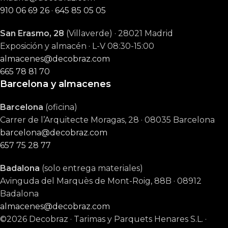
910 06 69 26
·
645 85 05 05
San Erasmo, 28
(Villaverde) · 28021 Madrid
Exposición y almacén · L-V 08:30-15:00
almacenes@decobraz.com
665 78 81 70
Barcelona y almacenes
Barcelona
(oficina)
Carrer de l’Arquitecte Moragas, 28 · 08035 Barcelona
barcelona@decobraz.com
657 75 28 77
Badalona
(solo entrega materiales)
Avinguda del Marquès de Mont-Roig, 88B · 08912
Badalona
almacenes@decobraz.com
©2026 Decobraz · Tarimas y Parquets Henares S.L. ·