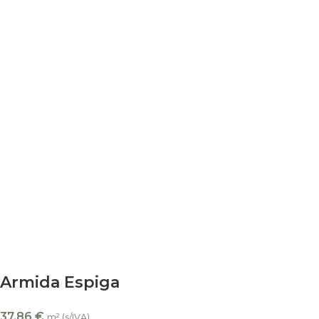
Armida Espiga
37,86
€
m² (s/IVA)