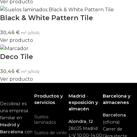
Ver producto
Black & White Pattern Tile
30,46
€
m² (s/IVA)
Ver producto
Deco Tile
30,46
€
m² (s/IVA)
Ver producto
Productos y
Madrid ·
Barcelona y
servicios
exposición y
almacenes
Decobraz es
almacén
una empresa
Barcelona
Suelos
familiar en
Alondra, 12
·
(oficina)
laminados
Madrid y
28025 Madrid
Carrer de
Barcelona
con
Suelos de vinilo
L-V 10:00-14:00
l’Arquitecte