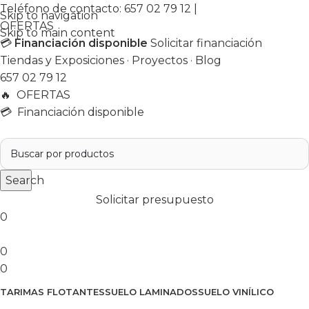
Teléfono de contacto:
657 02 79 12
|
Skip to navigation
OFERTAS
Skip to main content
💳
Financiación disponible
Solicitar financiación
Tiendas y Exposiciones
·
Proyectos
·
Blog
657 02 79 12
🔥
OFERTAS
💳 Financiación disponible
Search
Solicitar presupuesto
0
0
0
TARIMAS FLOTANTES
SUELO LAMINADOS
SUELO VINÍLICO