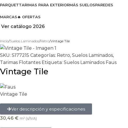
PARQUET
TARIMAS PARA EXTERIOR
MÁS SUELOS
PAREDES
MARCAS
🔥 OFERTAS
Ver catálogo 2026
Inicio
Suelos Laminados
Retro
Vintage Tile
SKU:
S177215
Categorías:
Retro
,
Suelos Laminados
,
Tarimas Flotantes
Etiqueta:
Suelos Laminados Faus
Vintage Tile
Vintage Tile
Ver descripción y especificaciones
30,46
€
m² (s/IVA)