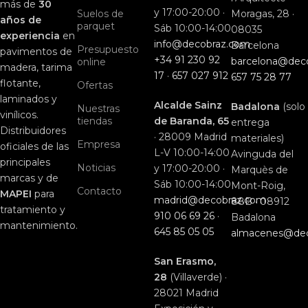
más de
30
y 17:00-20:00 ·
Suelos de
Moragas, 28 ·
años de
parquet
Sáb 10:00-14:00
08035
experiencia
en
info@decobraz.com
Barcelona
Presupuesto
pavimentos de
+34 91 230 92
barcelona@dec
online
madera, tarima
17
·
657 027 912
657 75 28 77
flotante,
Ofertas
laminados y
Alcalde Sainz
Badalona
(solo
Nuestras
vinílicos.
tiendas
de Baranda, 65
entrega
Distribuidores
· 28009 Madrid
materiales)
Empresa
oficiales de las
L-V 10:00-14:00
Avinguda del
principales
Noticias
y 17:00-20:00 ·
Marquès de
marcas y de
Sáb 10:00-14:00
Mont-Roig,
Contacto
MAPEI
para
madrid@decobraz.com
88B · 08912
tratamiento y
910 06 69 26
·
Badalona
mantenimiento.
645 85 05 05
almacenes@de
San Erasmo,
28
(Villaverde) ·
28021 Madrid