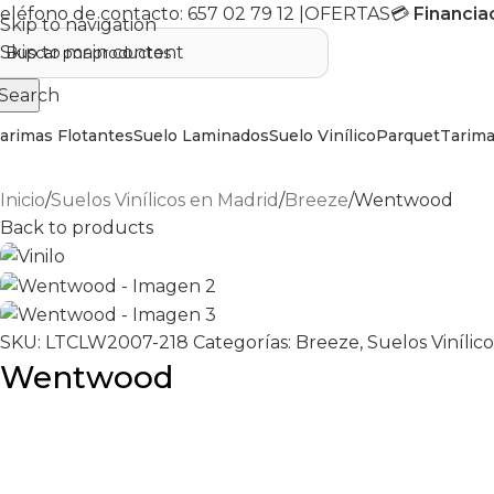
eléfono de contacto:
657 02 79 12
|
OFERTAS
💳
Financia
Skip to navigation
Skip to main content
Search
arimas Flotantes
Suelo Laminados
Suelo Vinílico
Parquet
Tarima
Inicio
Suelos Vinílicos en Madrid
Breeze
Wentwood
Back to products
SKU:
LTCLW2007-218
Categorías:
Breeze
,
Suelos Vinílic
Wentwood