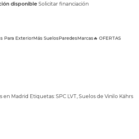
ción disponible
Solicitar financiación
s Para Exterior
Más Suelos
Paredes
Marcas
🔥 OFERTAS
os en Madrid
Etiquetas:
SPC LVT
,
Suelos de Vinilo Kährs